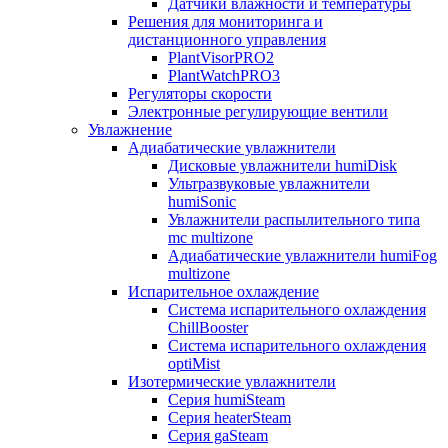
Датчики влажности и температуры
Решения для мониторинга и
дистанционного управления
PlantVisorPRO2
PlantWatchPRO3
Регуляторы скорости
Электронные регулирующие вентили
Увлажнение
Адиабатические увлажнители
Дисковые увлажнители humiDisk
Ультразвуковые увлажнители
humiSonic
Увлажнители распылительного типа
mc multizone
Адиабатические увлажнители humiFog
multizone
Испарительное охлаждение
Система испарительного охлаждения
ChillBooster
Система испарительного охлаждения
optiMist
Изотермические увлажнители
Серия humiSteam
Серия heaterSteam
Серия gaSteam