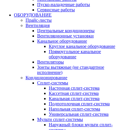
Пуско-наладочные работы
Сервисные работы
ОБОРУДОВАНИЕ
Прайс-листы
Вентиляция
Центральные кондиционеры
Вентиляционные установки
Канальное оборудование
Круглое канальное оборудование
Прямоугольное канальное
оборудование
Вентиляторы
Зонты вытяжные (не стандартное
исполнение)
Кондиционирование
Сплит-системы
Настенная сплит-система
Кассетная сплит-система
Канальная сплит-система
Подпотолочная сплит-система
Напольная сплит-система
Универсальная сплит-система
Мульти сплит-системы
Наружный блоки мульти сплит-
системы