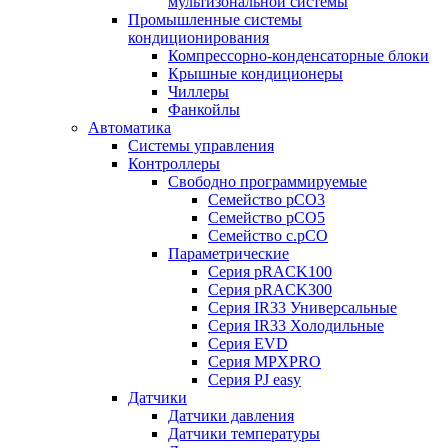
мультизональной системы
Промышленные системы
кондиционирования
Компрессорно-конденсаторные блоки
Крышные кондиционеры
Чиллеры
Фанкойлы
Автоматика
Системы управления
Контроллеры
Свободно программируемые
Семейство pCO3
Семейство pCO5
Семейство c.pCO
Параметрические
Серия pRACK100
Серия pRACK300
Серия IR33 Универсальные
Серия IR33 Холодильные
Серия EVD
Серия MPXPRO
Серия PJ easy
Датчики
Датчики давления
Датчики температуры