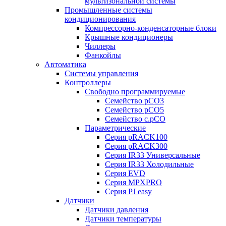
мультизональной системы
Промышленные системы
кондиционирования
Компрессорно-конденсаторные блоки
Крышные кондиционеры
Чиллеры
Фанкойлы
Автоматика
Системы управления
Контроллеры
Свободно программируемые
Семейство pCO3
Семейство pCO5
Семейство c.pCO
Параметрические
Серия pRACK100
Серия pRACK300
Серия IR33 Универсальные
Серия IR33 Холодильные
Серия EVD
Серия MPXPRO
Серия PJ easy
Датчики
Датчики давления
Датчики температуры