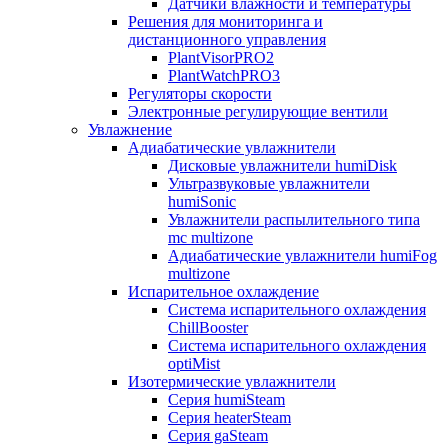
Датчики влажности и температуры
Решения для мониторинга и
дистанционного управления
PlantVisorPRO2
PlantWatchPRO3
Регуляторы скорости
Электронные регулирующие вентили
Увлажнение
Адиабатические увлажнители
Дисковые увлажнители humiDisk
Ультразвуковые увлажнители
humiSonic
Увлажнители распылительного типа
mc multizone
Адиабатические увлажнители humiFog
multizone
Испарительное охлаждение
Система испарительного охлаждения
ChillBooster
Система испарительного охлаждения
optiMist
Изотермические увлажнители
Серия humiSteam
Серия heaterSteam
Серия gaSteam