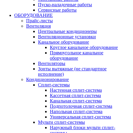
Пуско-наладочные работы
Сервисные работы
ОБОРУДОВАНИЕ
Прайс-листы
Вентиляция
Центральные кондиционеры
Вентиляционные установки
Канальное оборудование
Круглое канальное оборудование
Прямоугольное канальное
оборудование
Вентиляторы
Зонты вытяжные (не стандартное
исполнение)
Кондиционирование
Сплит-системы
Настенная сплит-система
Кассетная сплит-система
Канальная сплит-система
Подпотолочная сплит-система
Напольная сплит-система
Универсальная сплит-система
Мульти сплит-системы
Наружный блоки мульти сплит-
системы