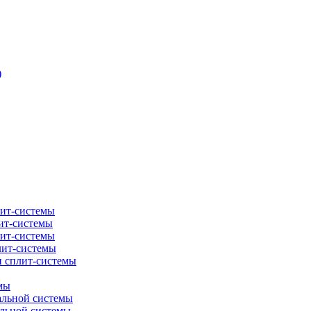
)
лит-системы
ит-системы
лит-системы
лит-системы
и сплит-системы
мы
альной системы
альной системы