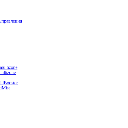
управления
multizone
ultizone
llBooster
iMist