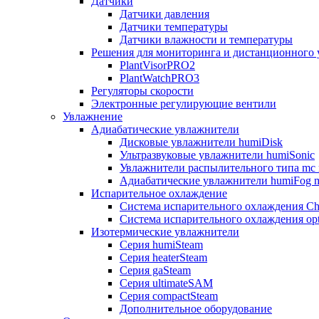
Датчики
Датчики давления
Датчики температуры
Датчики влажности и температуры
Решения для мониторинга и дистанционного 
PlantVisorPRO2
PlantWatchPRO3
Регуляторы скорости
Электронные регулирующие вентили
Увлажнение
Адиабатические увлажнители
Дисковые увлажнители humiDisk
Ультразвуковые увлажнители humiSonic
Увлажнители распылительного типа mc 
Адиабатические увлажнители humiFog m
Испарительное охлаждение
Система испарительного охлаждения Chi
Система испарительного охлаждения opt
Изотермические увлажнители
Серия humiSteam
Серия heaterSteam
Серия gaSteam
Серия ultimateSAM
Серия compactSteam
Дополнительное оборудование