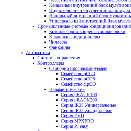
Канальный внутренний блок мультизон
Подпотолочный внутренний блок мульт
Напольный внутренний блок мультизон
Универсальный внутренний блок мульт
Промышленные системы кондиционирования
Компрессорно-конденсаторные блоки
Крышные кондиционеры
Чиллеры
Фанкойлы
Автоматика
Системы управления
Контроллеры
Свободно программируемые
Семейство pCO3
Семейство pCO5
Семейство c.pCO
Параметрические
Серия pRACK100
Серия pRACK300
Серия IR33 Универсальные
Серия IR33 Холодильные
Серия EVD
Серия MPXPRO
Серия PJ easy