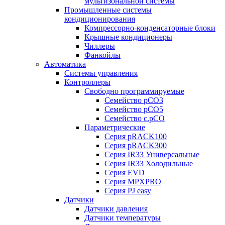
мультизональной системы
Промышленные системы
кондиционирования
Компрессорно-конденсаторные блоки
Крышные кондиционеры
Чиллеры
Фанкойлы
Автоматика
Системы управления
Контроллеры
Свободно программируемые
Семейство pCO3
Семейство pCO5
Семейство c.pCO
Параметрические
Серия pRACK100
Серия pRACK300
Серия IR33 Универсальные
Серия IR33 Холодильные
Серия EVD
Серия MPXPRO
Серия PJ easy
Датчики
Датчики давления
Датчики температуры