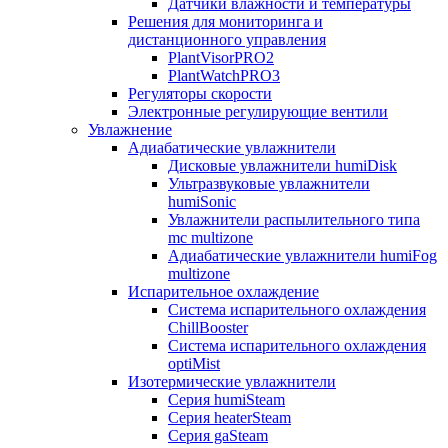
Датчики влажности и температуры
Решения для мониторинга и
дистанционного управления
PlantVisorPRO2
PlantWatchPRO3
Регуляторы скорости
Электронные регулирующие вентили
Увлажнение
Адиабатические увлажнители
Дисковые увлажнители humiDisk
Ультразвуковые увлажнители
humiSonic
Увлажнители распылительного типа
mc multizone
Адиабатические увлажнители humiFog
multizone
Испарительное охлаждение
Система испарительного охлаждения
ChillBooster
Система испарительного охлаждения
optiMist
Изотермические увлажнители
Серия humiSteam
Серия heaterSteam
Серия gaSteam