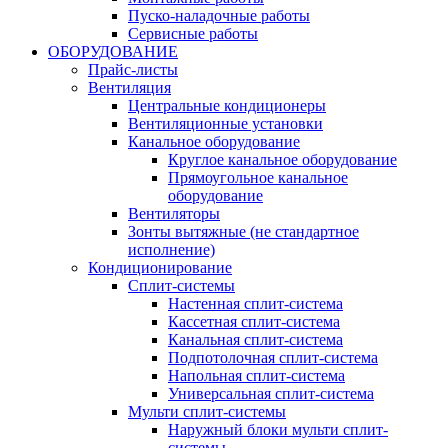
Пуско-наладочные работы
Сервисные работы
ОБОРУДОВАНИЕ
Прайс-листы
Вентиляция
Центральные кондиционеры
Вентиляционные установки
Канальное оборудование
Круглое канальное оборудование
Прямоугольное канальное
оборудование
Вентиляторы
Зонты вытяжные (не стандартное
исполнение)
Кондиционирование
Сплит-системы
Настенная сплит-система
Кассетная сплит-система
Канальная сплит-система
Подпотолочная сплит-система
Напольная сплит-система
Универсальная сплит-система
Мульти сплит-системы
Наружный блоки мульти сплит-
системы