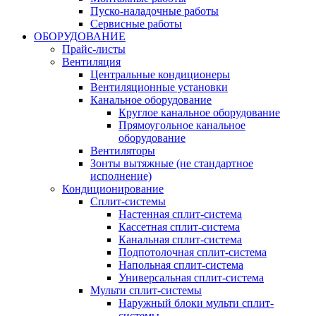
Пуско-наладочные работы
Сервисные работы
ОБОРУДОВАНИЕ
Прайс-листы
Вентиляция
Центральные кондиционеры
Вентиляционные установки
Канальное оборудование
Круглое канальное оборудование
Прямоугольное канальное
оборудование
Вентиляторы
Зонты вытяжные (не стандартное
исполнение)
Кондиционирование
Сплит-системы
Настенная сплит-система
Кассетная сплит-система
Канальная сплит-система
Подпотолочная сплит-система
Напольная сплит-система
Универсальная сплит-система
Мульти сплит-системы
Наружный блоки мульти сплит-
системы