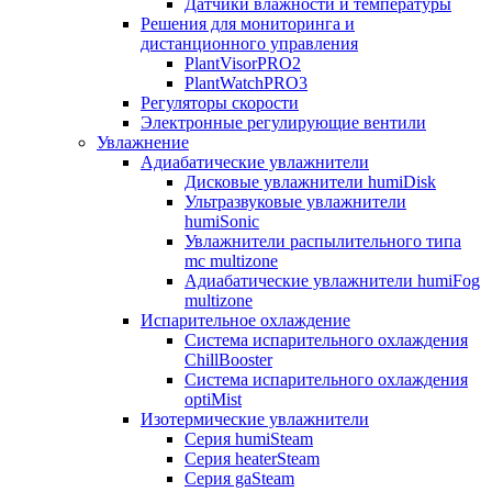
Датчики влажности и температуры
Решения для мониторинга и
дистанционного управления
PlantVisorPRO2
PlantWatchPRO3
Регуляторы скорости
Электронные регулирующие вентили
Увлажнение
Адиабатические увлажнители
Дисковые увлажнители humiDisk
Ультразвуковые увлажнители
humiSonic
Увлажнители распылительного типа
mc multizone
Адиабатические увлажнители humiFog
multizone
Испарительное охлаждение
Система испарительного охлаждения
ChillBooster
Система испарительного охлаждения
optiMist
Изотермические увлажнители
Серия humiSteam
Серия heaterSteam
Серия gaSteam