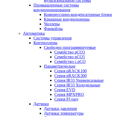
мультизональной системы
Промышленные системы
кондиционирования
Компрессорно-конденсаторные блоки
Крышные кондиционеры
Чиллеры
Фанкойлы
Автоматика
Системы управления
Контроллеры
Свободно программируемые
Семейство pCO3
Семейство pCO5
Семейство c.pCO
Параметрические
Серия pRACK100
Серия pRACK300
Серия IR33 Универсальные
Серия IR33 Холодильные
Серия EVD
Серия MPXPRO
Серия PJ easy
Датчики
Датчики давления
Датчики температуры