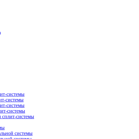
)
лит-системы
ит-системы
лит-системы
лит-системы
и сплит-системы
мы
альной системы
альной системы