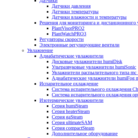
Датчики
Датчики давления
Датчики температуры
Датчики влажности и температуры
Решения для мониторинга и дистанционного 
PlantVisorPRO2
PlantWatchPRO3
Регуляторы скорости
Электронные регулирующие вентили
Увлажнение
Адиабатические увлажнители
Дисковые увлажнители humiDisk
Ультразвуковые увлажнители humiSonic
Увлажнители распылительного типа mc 
Адиабатические увлажнители humiFog m
Испарительное охлаждение
Система испарительного охлаждения Chi
Система испарительного охлаждения opt
Изотермические увлажнители
Серия humiSteam
Серия heaterSteam
Серия gaSteam
Серия ultimateSAM
Серия compactSteam
Дополнительное оборудование