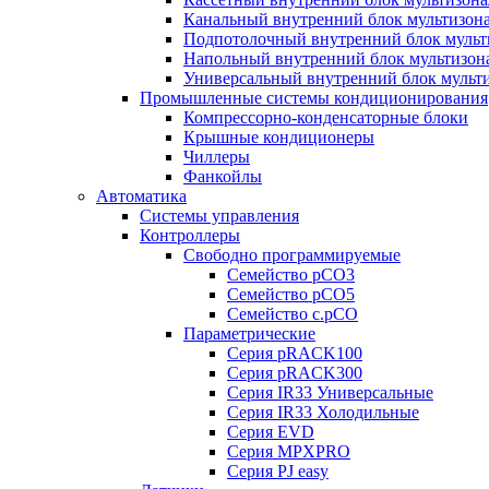
Канальный внутренний блок мультизон
Подпотолочный внутренний блок мульт
Напольный внутренний блок мультизон
Универсальный внутренний блок мульт
Промышленные системы кондиционирования
Компрессорно-конденсаторные блоки
Крышные кондиционеры
Чиллеры
Фанкойлы
Автоматика
Системы управления
Контроллеры
Свободно программируемые
Семейство pCO3
Семейство pCO5
Семейство c.pCO
Параметрические
Серия pRACK100
Серия pRACK300
Серия IR33 Универсальные
Серия IR33 Холодильные
Серия EVD
Серия MPXPRO
Серия PJ easy