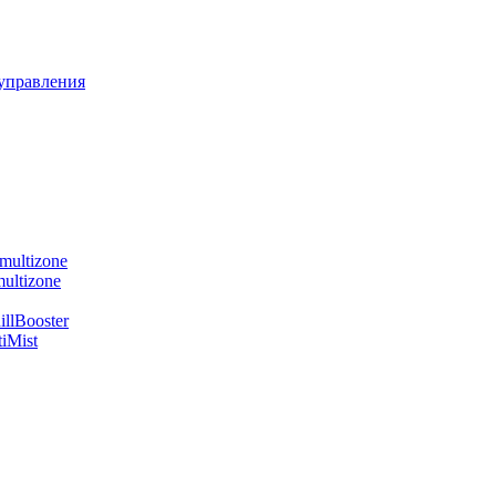
управления
multizone
ultizone
llBooster
iMist