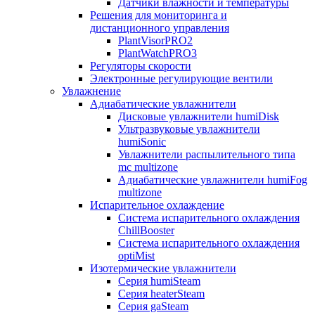
Датчики влажности и температуры
Решения для мониторинга и
дистанционного управления
PlantVisorPRO2
PlantWatchPRO3
Регуляторы скорости
Электронные регулирующие вентили
Увлажнение
Адиабатические увлажнители
Дисковые увлажнители humiDisk
Ультразвуковые увлажнители
humiSonic
Увлажнители распылительного типа
mc multizone
Адиабатические увлажнители humiFog
multizone
Испарительное охлаждение
Система испарительного охлаждения
ChillBooster
Система испарительного охлаждения
optiMist
Изотермические увлажнители
Серия humiSteam
Серия heaterSteam
Серия gaSteam