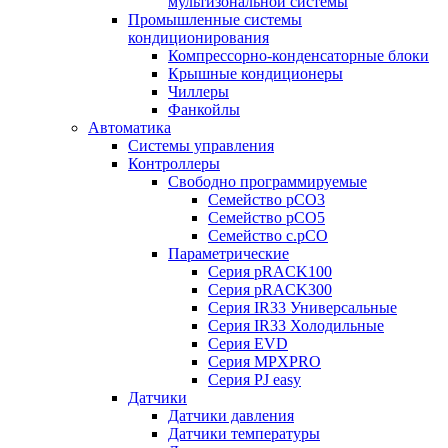
мультизональной системы
Промышленные системы
кондиционирования
Компрессорно-конденсаторные блоки
Крышные кондиционеры
Чиллеры
Фанкойлы
Автоматика
Системы управления
Контроллеры
Свободно программируемые
Семейство pCO3
Семейство pCO5
Семейство c.pCO
Параметрические
Серия pRACK100
Серия pRACK300
Серия IR33 Универсальные
Серия IR33 Холодильные
Серия EVD
Серия MPXPRO
Серия PJ easy
Датчики
Датчики давления
Датчики температуры