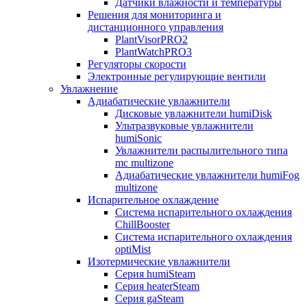
Датчики влажности и температуры
Решения для мониторинга и
дистанционного управления
PlantVisorPRO2
PlantWatchPRO3
Регуляторы скорости
Электронные регулирующие вентили
Увлажнение
Адиабатические увлажнители
Дисковые увлажнители humiDisk
Ультразвуковые увлажнители
humiSonic
Увлажнители распылительного типа
mc multizone
Адиабатические увлажнители humiFog
multizone
Испарительное охлаждение
Система испарительного охлаждения
ChillBooster
Система испарительного охлаждения
optiMist
Изотермические увлажнители
Серия humiSteam
Серия heaterSteam
Серия gaSteam