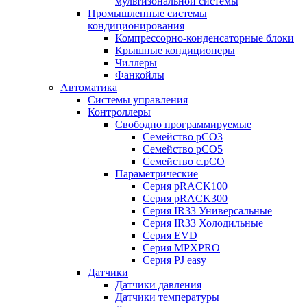
мультизональной системы
Промышленные системы
кондиционирования
Компрессорно-конденсаторные блоки
Крышные кондиционеры
Чиллеры
Фанкойлы
Автоматика
Системы управления
Контроллеры
Свободно программируемые
Семейство pCO3
Семейство pCO5
Семейство c.pCO
Параметрические
Серия pRACK100
Серия pRACK300
Серия IR33 Универсальные
Серия IR33 Холодильные
Серия EVD
Серия MPXPRO
Серия PJ easy
Датчики
Датчики давления
Датчики температуры