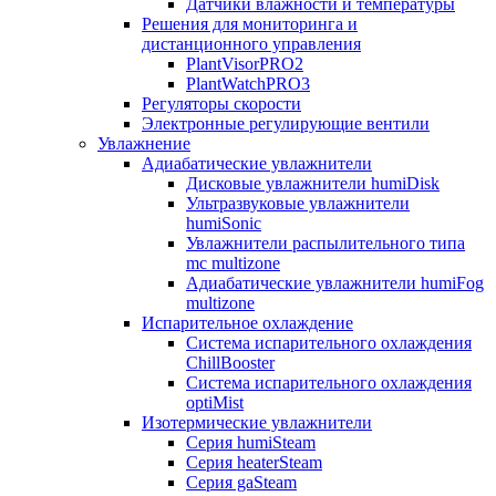
Датчики влажности и температуры
Решения для мониторинга и
дистанционного управления
PlantVisorPRO2
PlantWatchPRO3
Регуляторы скорости
Электронные регулирующие вентили
Увлажнение
Адиабатические увлажнители
Дисковые увлажнители humiDisk
Ультразвуковые увлажнители
humiSonic
Увлажнители распылительного типа
mc multizone
Адиабатические увлажнители humiFog
multizone
Испарительное охлаждение
Система испарительного охлаждения
ChillBooster
Система испарительного охлаждения
optiMist
Изотермические увлажнители
Серия humiSteam
Серия heaterSteam
Серия gaSteam