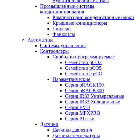
мультизональной системы
Промышленные системы
кондиционирования
Компрессорно-конденсаторные блоки
Крышные кондиционеры
Чиллеры
Фанкойлы
Автоматика
Системы управления
Контроллеры
Свободно программируемые
Семейство pCO3
Семейство pCO5
Семейство c.pCO
Параметрические
Серия pRACK100
Серия pRACK300
Серия IR33 Универсальные
Серия IR33 Холодильные
Серия EVD
Серия MPXPRO
Серия PJ easy
Датчики
Датчики давления
Датчики температуры