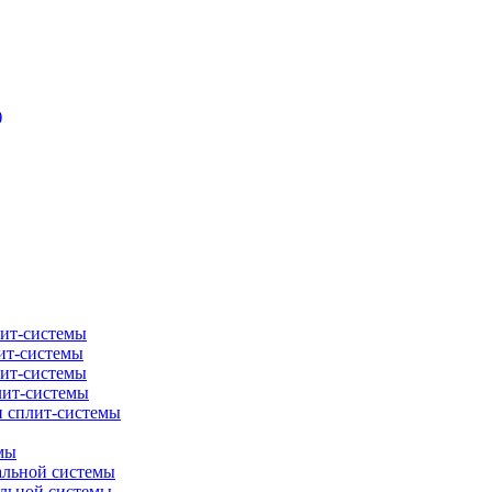
)
лит-системы
ит-системы
лит-системы
лит-системы
и сплит-системы
мы
альной системы
альной системы