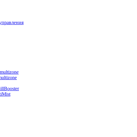
управления
multizone
ultizone
llBooster
iMist