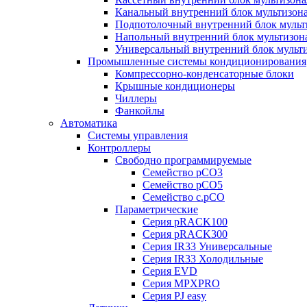
Канальный внутренний блок мультизон
Подпотолочный внутренний блок мульт
Напольный внутренний блок мультизон
Универсальный внутренний блок мульт
Промышленные системы кондиционирования
Компрессорно-конденсаторные блоки
Крышные кондиционеры
Чиллеры
Фанкойлы
Автоматика
Системы управления
Контроллеры
Свободно программируемые
Семейство pCO3
Семейство pCO5
Семейство c.pCO
Параметрические
Серия pRACK100
Серия pRACK300
Серия IR33 Универсальные
Серия IR33 Холодильные
Серия EVD
Серия MPXPRO
Серия PJ easy