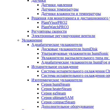
Датчики
Датчики давления
Датчики температуры
Датчики влажности и температуры
Решения для мониторинга и дистанционного 
PlantVisorPRO2
PlantWatchPRO3
Регуляторы скорости
Электронные регулирующие вентили
Увлажнение
Адиабатические увлажнители
Дисковые увлажнители humiDisk
Ультразвуковые увлажнители humiSonic
Увлажнители распылительного типа mc 
Адиабатические увлажнители humiFog m
Испарительное охлаждение
Система испарительного охлаждения Chi
Система испарительного охлаждения opt
Изотермические увлажнители
Серия humiSteam
Серия heaterSteam
Серия gaSteam
Серия ultimateSAM
Серия compactSteam
Дополнительное оборудование