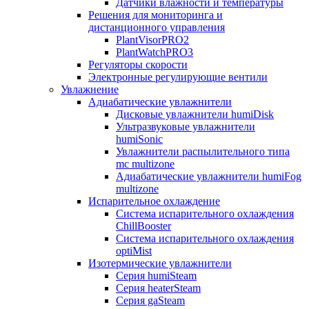
Датчики влажности и температуры
Решения для мониторинга и
дистанционного управления
PlantVisorPRO2
PlantWatchPRO3
Регуляторы скорости
Электронные регулирующие вентили
Увлажнение
Адиабатические увлажнители
Дисковые увлажнители humiDisk
Ультразвуковые увлажнители
humiSonic
Увлажнители распылительного типа
mc multizone
Адиабатические увлажнители humiFog
multizone
Испарительное охлаждение
Система испарительного охлаждения
ChillBooster
Система испарительного охлаждения
optiMist
Изотермические увлажнители
Серия humiSteam
Серия heaterSteam
Серия gaSteam