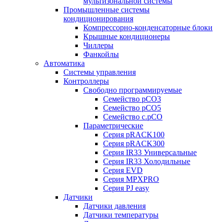
мультизональной системы
Промышленные системы
кондиционирования
Компрессорно-конденсаторные блоки
Крышные кондиционеры
Чиллеры
Фанкойлы
Автоматика
Системы управления
Контроллеры
Свободно программируемые
Семейство pCO3
Семейство pCO5
Семейство c.pCO
Параметрические
Серия pRACK100
Серия pRACK300
Серия IR33 Универсальные
Серия IR33 Холодильные
Серия EVD
Серия MPXPRO
Серия PJ easy
Датчики
Датчики давления
Датчики температуры