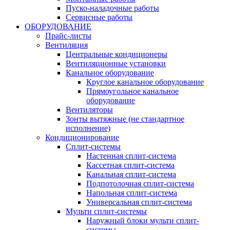
Пуско-наладочные работы
Сервисные работы
ОБОРУДОВАНИЕ
Прайс-листы
Вентиляция
Центральные кондиционеры
Вентиляционные установки
Канальное оборудование
Круглое канальное оборудование
Прямоугольное канальное
оборудование
Вентиляторы
Зонты вытяжные (не стандартное
исполнение)
Кондиционирование
Сплит-системы
Настенная сплит-система
Кассетная сплит-система
Канальная сплит-система
Подпотолочная сплит-система
Напольная сплит-система
Универсальная сплит-система
Мульти сплит-системы
Наружный блоки мульти сплит-
системы