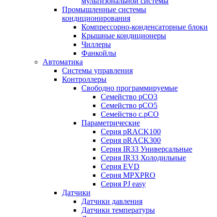
мультизональной системы
Промышленные системы
кондиционирования
Компрессорно-конденсаторные блоки
Крышные кондиционеры
Чиллеры
Фанкойлы
Автоматика
Системы управления
Контроллеры
Свободно программируемые
Семейство pCO3
Семейство pCO5
Семейство c.pCO
Параметрические
Серия pRACK100
Серия pRACK300
Серия IR33 Универсальные
Серия IR33 Холодильные
Серия EVD
Серия MPXPRO
Серия PJ easy
Датчики
Датчики давления
Датчики температуры