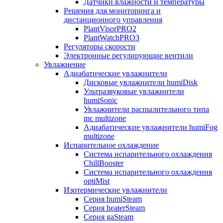
Датчики влажности и температуры
Решения для мониторинга и
дистанционного управления
PlantVisorPRO2
PlantWatchPRO3
Регуляторы скорости
Электронные регулирующие вентили
Увлажнение
Адиабатические увлажнители
Дисковые увлажнители humiDisk
Ультразвуковые увлажнители
humiSonic
Увлажнители распылительного типа
mc multizone
Адиабатические увлажнители humiFog
multizone
Испарительное охлаждение
Система испарительного охлаждения
ChillBooster
Система испарительного охлаждения
optiMist
Изотермические увлажнители
Серия humiSteam
Серия heaterSteam
Серия gaSteam