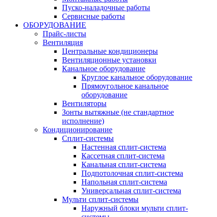
Пуско-наладочные работы
Сервисные работы
ОБОРУДОВАНИЕ
Прайс-листы
Вентиляция
Центральные кондиционеры
Вентиляционные установки
Канальное оборудование
Круглое канальное оборудование
Прямоугольное канальное
оборудование
Вентиляторы
Зонты вытяжные (не стандартное
исполнение)
Кондиционирование
Сплит-системы
Настенная сплит-система
Кассетная сплит-система
Канальная сплит-система
Подпотолочная сплит-система
Напольная сплит-система
Универсальная сплит-система
Мульти сплит-системы
Наружный блоки мульти сплит-
системы