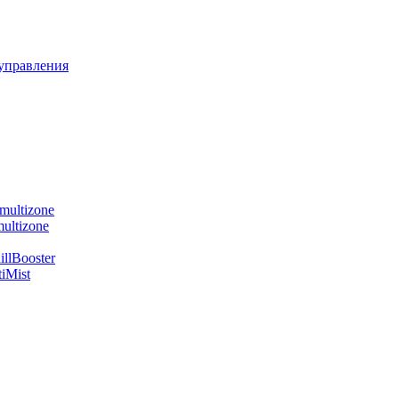
управления
multizone
ultizone
llBooster
iMist