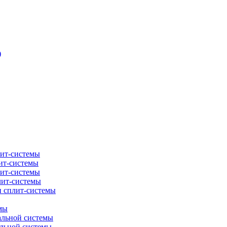
)
лит-системы
ит-системы
лит-системы
лит-системы
и сплит-системы
мы
альной системы
альной системы