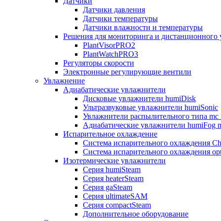
Датчики
Датчики давления
Датчики температуры
Датчики влажности и температуры
Решения для мониторинга и дистанционного 
PlantVisorPRO2
PlantWatchPRO3
Регуляторы скорости
Электронные регулирующие вентили
Увлажнение
Адиабатические увлажнители
Дисковые увлажнители humiDisk
Ультразвуковые увлажнители humiSonic
Увлажнители распылительного типа mc 
Адиабатические увлажнители humiFog m
Испарительное охлаждение
Система испарительного охлаждения Chi
Система испарительного охлаждения opt
Изотермические увлажнители
Серия humiSteam
Серия heaterSteam
Серия gaSteam
Серия ultimateSAM
Серия compactSteam
Дополнительное оборудование