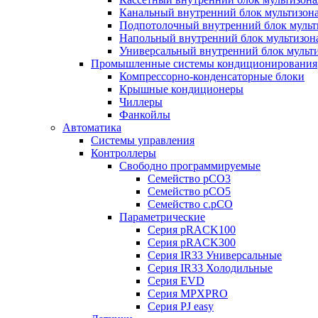
Канальный внутренний блок мультизон
Подпотолочный внутренний блок мульт
Напольный внутренний блок мультизон
Универсальный внутренний блок мульт
Промышленные системы кондиционирования
Компрессорно-конденсаторные блоки
Крышные кондиционеры
Чиллеры
Фанкойлы
Автоматика
Системы управления
Контроллеры
Свободно программируемые
Семейство pCO3
Семейство pCO5
Семейство c.pCO
Параметрические
Серия pRACK100
Серия pRACK300
Серия IR33 Универсальные
Серия IR33 Холодильные
Серия EVD
Серия MPXPRO
Серия PJ easy