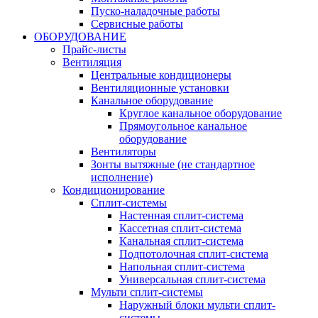
Пуско-наладочные работы
Сервисные работы
ОБОРУДОВАНИЕ
Прайс-листы
Вентиляция
Центральные кондиционеры
Вентиляционные установки
Канальное оборудование
Круглое канальное оборудование
Прямоугольное канальное
оборудование
Вентиляторы
Зонты вытяжные (не стандартное
исполнение)
Кондиционирование
Сплит-системы
Настенная сплит-система
Кассетная сплит-система
Канальная сплит-система
Подпотолочная сплит-система
Напольная сплит-система
Универсальная сплит-система
Мульти сплит-системы
Наружный блоки мульти сплит-
системы