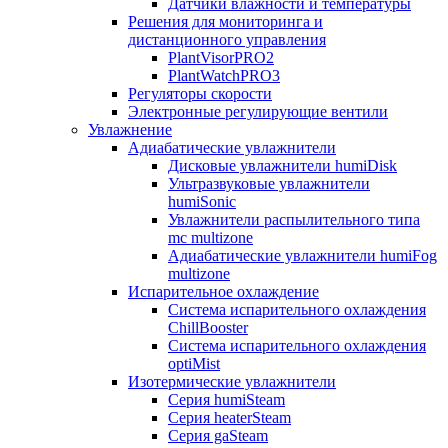
Датчики влажности и температуры
Решения для мониторинга и
дистанционного управления
PlantVisorPRO2
PlantWatchPRO3
Регуляторы скорости
Электронные регулирующие вентили
Увлажнение
Адиабатические увлажнители
Дисковые увлажнители humiDisk
Ультразвуковые увлажнители
humiSonic
Увлажнители распылительного типа
mc multizone
Адиабатические увлажнители humiFog
multizone
Испарительное охлаждение
Система испарительного охлаждения
ChillBooster
Система испарительного охлаждения
optiMist
Изотермические увлажнители
Серия humiSteam
Серия heaterSteam
Серия gaSteam