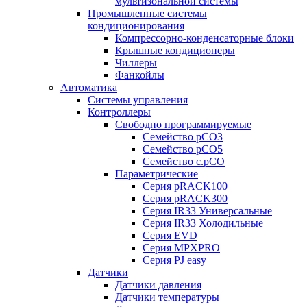
мультизональной системы
Промышленные системы
кондиционирования
Компрессорно-конденсаторные блоки
Крышные кондиционеры
Чиллеры
Фанкойлы
Автоматика
Системы управления
Контроллеры
Свободно программируемые
Семейство pCO3
Семейство pCO5
Семейство c.pCO
Параметрические
Серия pRACK100
Серия pRACK300
Серия IR33 Универсальные
Серия IR33 Холодильные
Серия EVD
Серия MPXPRO
Серия PJ easy
Датчики
Датчики давления
Датчики температуры