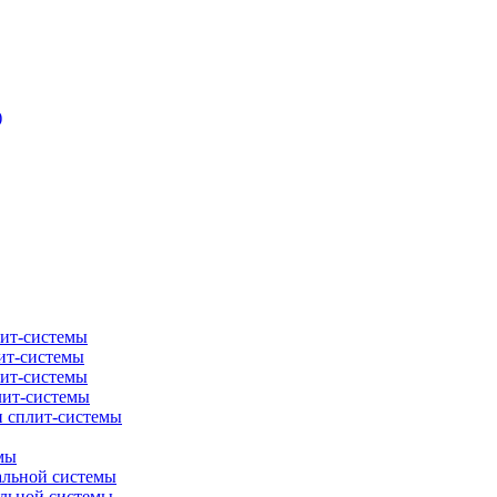
)
лит-системы
ит-системы
лит-системы
лит-системы
и сплит-системы
мы
альной системы
альной системы