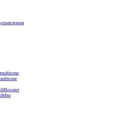
управления
multizone
ultizone
llBooster
iMist