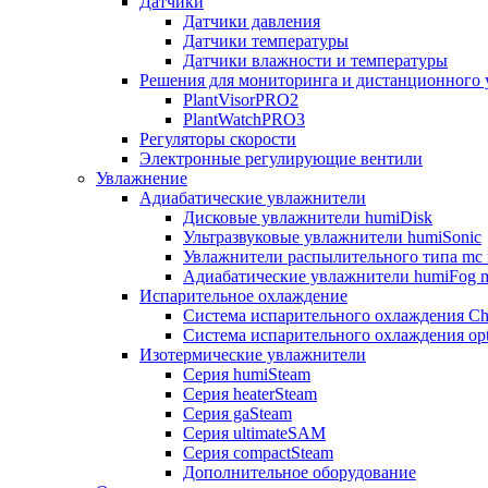
Датчики
Датчики давления
Датчики температуры
Датчики влажности и температуры
Решения для мониторинга и дистанционного 
PlantVisorPRO2
PlantWatchPRO3
Регуляторы скорости
Электронные регулирующие вентили
Увлажнение
Адиабатические увлажнители
Дисковые увлажнители humiDisk
Ультразвуковые увлажнители humiSonic
Увлажнители распылительного типа mc 
Адиабатические увлажнители humiFog m
Испарительное охлаждение
Система испарительного охлаждения Chi
Система испарительного охлаждения opt
Изотермические увлажнители
Серия humiSteam
Серия heaterSteam
Серия gaSteam
Серия ultimateSAM
Серия compactSteam
Дополнительное оборудование