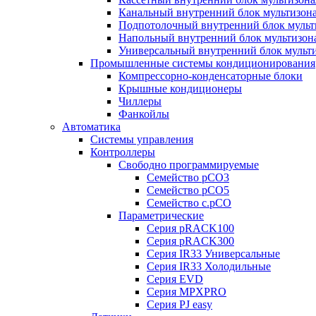
Канальный внутренний блок мультизон
Подпотолочный внутренний блок мульт
Напольный внутренний блок мультизон
Универсальный внутренний блок мульт
Промышленные системы кондиционирования
Компрессорно-конденсаторные блоки
Крышные кондиционеры
Чиллеры
Фанкойлы
Автоматика
Системы управления
Контроллеры
Свободно программируемые
Семейство pCO3
Семейство pCO5
Семейство c.pCO
Параметрические
Серия pRACK100
Серия pRACK300
Серия IR33 Универсальные
Серия IR33 Холодильные
Серия EVD
Серия MPXPRO
Серия PJ easy