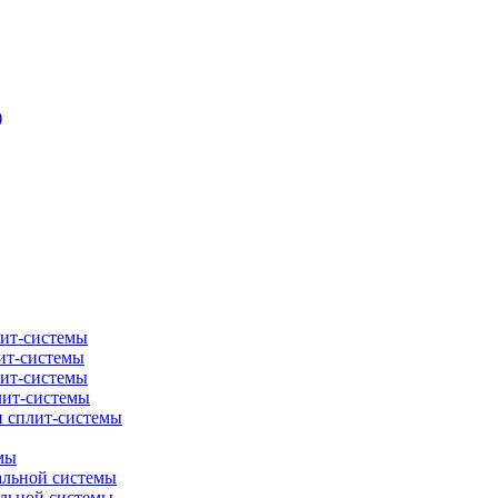
)
лит-системы
ит-системы
лит-системы
лит-системы
и сплит-системы
мы
альной системы
альной системы