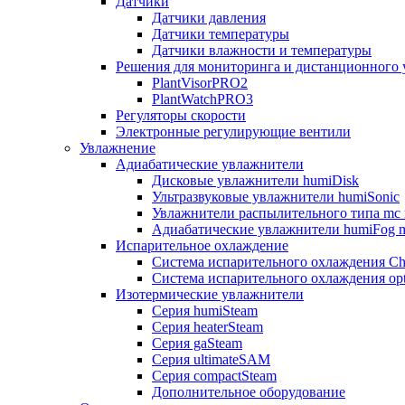
Датчики
Датчики давления
Датчики температуры
Датчики влажности и температуры
Решения для мониторинга и дистанционного 
PlantVisorPRO2
PlantWatchPRO3
Регуляторы скорости
Электронные регулирующие вентили
Увлажнение
Адиабатические увлажнители
Дисковые увлажнители humiDisk
Ультразвуковые увлажнители humiSonic
Увлажнители распылительного типа mc 
Адиабатические увлажнители humiFog m
Испарительное охлаждение
Система испарительного охлаждения Chi
Система испарительного охлаждения opt
Изотермические увлажнители
Серия humiSteam
Серия heaterSteam
Серия gaSteam
Серия ultimateSAM
Серия compactSteam
Дополнительное оборудование