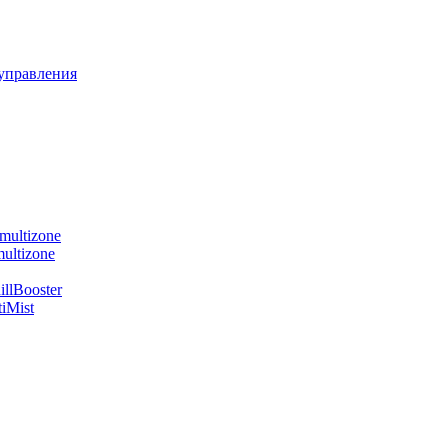
управления
multizone
ultizone
llBooster
iMist