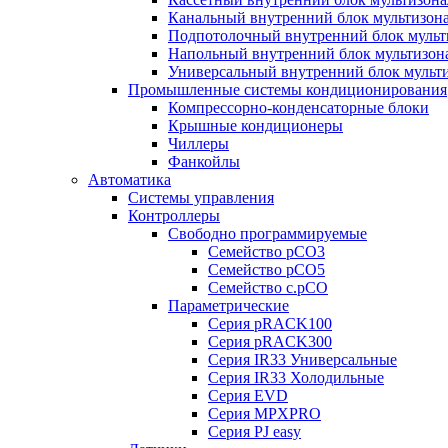
Канальный внутренний блок мультизон
Подпотолочный внутренний блок мульт
Напольный внутренний блок мультизон
Универсальный внутренний блок мульт
Промышленные системы кондиционирования
Компрессорно-конденсаторные блоки
Крышные кондиционеры
Чиллеры
Фанкойлы
Автоматика
Системы управления
Контроллеры
Свободно программируемые
Семейство pCO3
Семейство pCO5
Семейство c.pCO
Параметрические
Серия pRACK100
Серия pRACK300
Серия IR33 Универсальные
Серия IR33 Холодильные
Серия EVD
Серия MPXPRO
Серия PJ easy