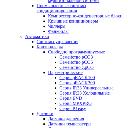
мультизональной системы
Промышленные системы
кондиционирования
Компрессорно-конденсаторные блоки
Крышные кондиционеры
Чиллеры
Фанкойлы
Автоматика
Системы управления
Контроллеры
Свободно программируемые
Семейство pCO3
Семейство pCO5
Семейство c.pCO
Параметрические
Серия pRACK100
Серия pRACK300
Серия IR33 Универсальные
Серия IR33 Холодильные
Серия EVD
Серия MPXPRO
Серия PJ easy
Датчики
Датчики давления
Датчики температуры