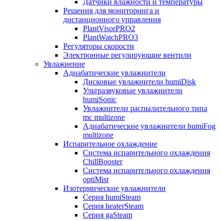
Датчики влажности и температуры
Решения для мониторинга и
дистанционного управления
PlantVisorPRO2
PlantWatchPRO3
Регуляторы скорости
Электронные регулирующие вентили
Увлажнение
Адиабатические увлажнители
Дисковые увлажнители humiDisk
Ультразвуковые увлажнители
humiSonic
Увлажнители распылительного типа
mc multizone
Адиабатические увлажнители humiFog
multizone
Испарительное охлаждение
Система испарительного охлаждения
ChillBooster
Система испарительного охлаждения
optiMist
Изотермические увлажнители
Серия humiSteam
Серия heaterSteam
Серия gaSteam