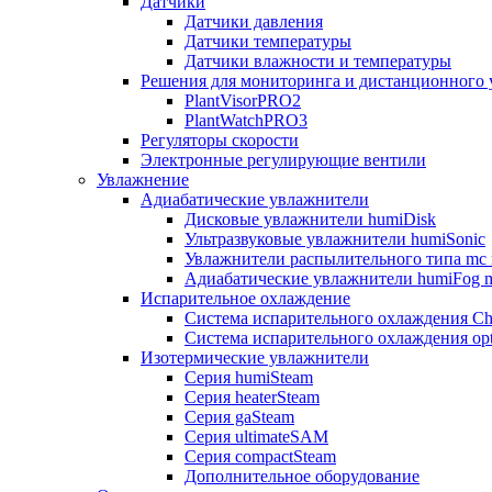
Датчики
Датчики давления
Датчики температуры
Датчики влажности и температуры
Решения для мониторинга и дистанционного 
PlantVisorPRO2
PlantWatchPRO3
Регуляторы скорости
Электронные регулирующие вентили
Увлажнение
Адиабатические увлажнители
Дисковые увлажнители humiDisk
Ультразвуковые увлажнители humiSonic
Увлажнители распылительного типа mc 
Адиабатические увлажнители humiFog m
Испарительное охлаждение
Система испарительного охлаждения Chi
Система испарительного охлаждения opt
Изотермические увлажнители
Серия humiSteam
Серия heaterSteam
Серия gaSteam
Серия ultimateSAM
Серия compactSteam
Дополнительное оборудование