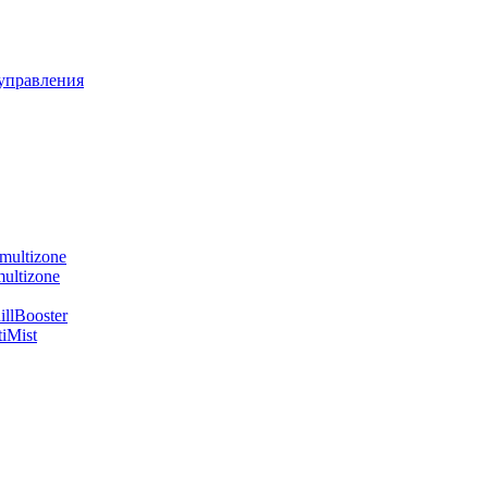
управления
multizone
ultizone
llBooster
iMist