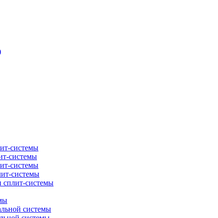
)
лит-системы
ит-системы
лит-системы
лит-системы
и сплит-системы
мы
альной системы
альной системы