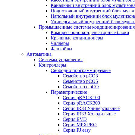
Канальный внутренний блок мультизон
Подпотолочный внутренний блок мульт
Напольный внутренний блок мультизон
Универсальный внутренний блок мульт
Промышленные системы кондиционирования
Компрессорно-конденсаторные блоки
Крышные кондиционеры
Чиллеры
Фанкойлы
Автоматика
Системы управления
Контроллеры
Свободно программируемые
Семейство pCO3
Семейство pCO5
Семейство c.pCO
Параметрические
Серия pRACK100
Серия pRACK300
Серия IR33 Универсальные
Серия IR33 Холодильные
Серия EVD
Серия MPXPRO
Серия PJ easy