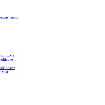
управления
multizone
ultizone
llBooster
iMist