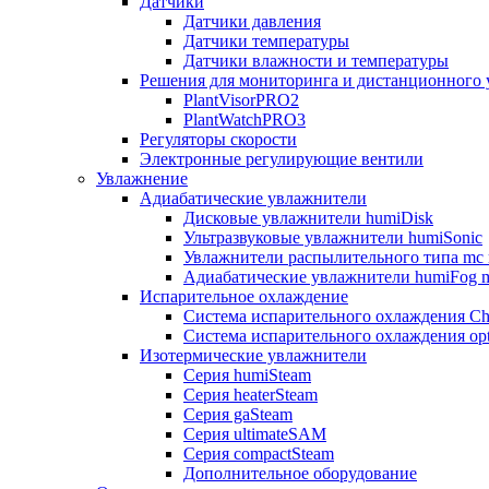
Датчики
Датчики давления
Датчики температуры
Датчики влажности и температуры
Решения для мониторинга и дистанционного 
PlantVisorPRO2
PlantWatchPRO3
Регуляторы скорости
Электронные регулирующие вентили
Увлажнение
Адиабатические увлажнители
Дисковые увлажнители humiDisk
Ультразвуковые увлажнители humiSonic
Увлажнители распылительного типа mc 
Адиабатические увлажнители humiFog m
Испарительное охлаждение
Система испарительного охлаждения Chi
Система испарительного охлаждения opt
Изотермические увлажнители
Серия humiSteam
Серия heaterSteam
Серия gaSteam
Серия ultimateSAM
Серия compactSteam
Дополнительное оборудование