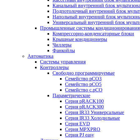
Канальный внутренний блок мультизон
Подпотолочный внутренний блок мульт
Напольный внутренний блок мультизон
Универсальный внутренний блок мульт
Промышленные системы кондиционирования
Компрессорно-конденсаторные блоки
Крышные кондиционеры
Чиллеры
Фанкойлы
Автоматика
Системы управления
Контроллеры
Свободно программируемые
Семейство pCO3
Семейство pCO5
Семейство c.pCO
Параметрические
Серия pRACK100
Серия pRACK300
Серия IR33 Универсальные
Серия IR33 Холодильные
Серия EVD
Серия MPXPRO
Серия PJ easy