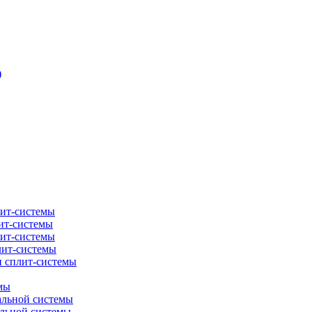
)
лит-системы
ит-системы
лит-системы
лит-системы
и сплит-системы
мы
альной системы
альной системы