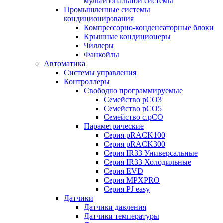
мультизональной системы
Промышленные системы
кондиционирования
Компрессорно-конденсаторные блоки
Крышные кондиционеры
Чиллеры
Фанкойлы
Автоматика
Системы управления
Контроллеры
Свободно программируемые
Семейство pCO3
Семейство pCO5
Семейство c.pCO
Параметрические
Серия pRACK100
Серия pRACK300
Серия IR33 Универсальные
Серия IR33 Холодильные
Серия EVD
Серия MPXPRO
Серия PJ easy
Датчики
Датчики давления
Датчики температуры