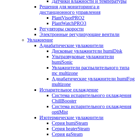
Датчики влажности и температуры
Решения для мониторинга и
дистанционного управления
PlantVisorPRO2
PlantWatchPRO3
Регуляторы скорости
Электронные регулирующие вентили
Увлажнение
Адиабатические увлажнители
Дисковые увлажнители humiDisk
Ультразвуковые увлажнители
humiSonic
Увлажнители распылительного типа
mc multizone
Адиабатические увлажнители humiFog
multizone
Испарительное охлаждение
Система испарительного охлаждения
ChillBooster
Система испарительного охлаждения
optiMist
Изотермические увлажнители
Серия humiSteam
Серия heaterSteam
Серия gaSteam