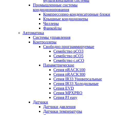
мультизональной системы
Промышленные системы
кондиционирования
Компрессорно-конденсаторные блоки
Крышные кондиционеры
Чиллеры
Фанкойлы
Автоматика
Системы управления
Контроллеры
Свободно программируемые
Семейство pCO3
Семейство pCO5
Семейство c.pCO
Параметрические
Серия pRACK100
Серия pRACK300
Серия IR33 Универсальные
Серия IR33 Холодильные
Серия EVD
Серия MPXPRO
Серия PJ easy
Датчики
Датчики давления
Датчики температуры