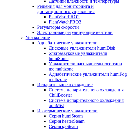
Датчики влажности и температуры
Решения для мониторинга и
дистанционного управления
PlantVisorPRO2
PlantWatchPRO3
Регуляторы скорости
Электронные регулирующие вентили
Увлажнение
Адиабатические увлажнители
Дисковые увлажнители humiDisk
Ультразвуковые увлажнители
humiSonic
Увлажнители распылительного типа
mc multizone
Адиабатические увлажнители humiFog
multizone
Испарительное охлаждение
Система испарительного охлаждения
ChillBooster
Система испарительного охлаждения
optiMist
Изотермические увлажнители
Серия humiSteam
Серия heaterSteam
Серия gaSteam