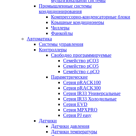
мультизональной системы
Промышленные системы
кондиционирования
Компрессорно-конденсаторные блоки
Крышные кондиционеры
Чиллеры
Фанкойлы
Автоматика
Системы управления
Контроллеры
Свободно программируемые
Семейство pCO3
Семейство pCO5
Семейство c.pCO
Параметрические
Серия pRACK100
Серия pRACK300
Серия IR33 Универсальные
Серия IR33 Холодильные
Серия EVD
Серия MPXPRO
Серия PJ easy
Датчики
Датчики давления
Датчики температуры