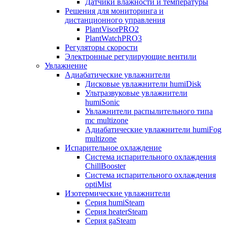
Датчики влажности и температуры
Решения для мониторинга и
дистанционного управления
PlantVisorPRO2
PlantWatchPRO3
Регуляторы скорости
Электронные регулирующие вентили
Увлажнение
Адиабатические увлажнители
Дисковые увлажнители humiDisk
Ультразвуковые увлажнители
humiSonic
Увлажнители распылительного типа
mc multizone
Адиабатические увлажнители humiFog
multizone
Испарительное охлаждение
Система испарительного охлаждения
ChillBooster
Система испарительного охлаждения
optiMist
Изотермические увлажнители
Серия humiSteam
Серия heaterSteam
Серия gaSteam