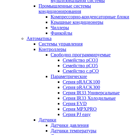
мультизональной системы
Промышленные системы
кондиционирования
Компрессорно-конденсаторные блоки
Крышные кондиционеры
Чиллеры
Фанкойлы
Автоматика
Системы управления
Контроллеры
Свободно программируемые
Семейство pCO3
Семейство pCO5
Семейство c.pCO
Параметрические
Серия pRACK100
Серия pRACK300
Серия IR33 Универсальные
Серия IR33 Холодильные
Серия EVD
Серия MPXPRO
Серия PJ easy
Датчики
Датчики давления
Датчики температуры