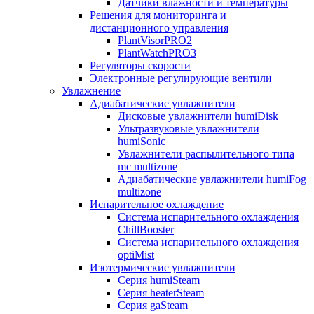
Датчики влажности и температуры
Решения для мониторинга и
дистанционного управления
PlantVisorPRO2
PlantWatchPRO3
Регуляторы скорости
Электронные регулирующие вентили
Увлажнение
Адиабатические увлажнители
Дисковые увлажнители humiDisk
Ультразвуковые увлажнители
humiSonic
Увлажнители распылительного типа
mc multizone
Адиабатические увлажнители humiFog
multizone
Испарительное охлаждение
Система испарительного охлаждения
ChillBooster
Система испарительного охлаждения
optiMist
Изотермические увлажнители
Серия humiSteam
Серия heaterSteam
Серия gaSteam