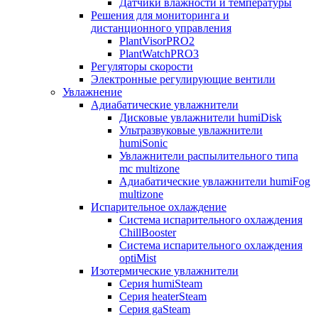
Датчики влажности и температуры
Решения для мониторинга и
дистанционного управления
PlantVisorPRO2
PlantWatchPRO3
Регуляторы скорости
Электронные регулирующие вентили
Увлажнение
Адиабатические увлажнители
Дисковые увлажнители humiDisk
Ультразвуковые увлажнители
humiSonic
Увлажнители распылительного типа
mc multizone
Адиабатические увлажнители humiFog
multizone
Испарительное охлаждение
Система испарительного охлаждения
ChillBooster
Система испарительного охлаждения
optiMist
Изотермические увлажнители
Серия humiSteam
Серия heaterSteam
Серия gaSteam