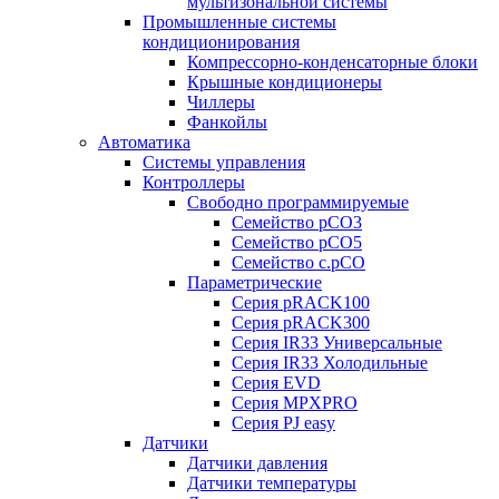
мультизональной системы
Промышленные системы
кондиционирования
Компрессорно-конденсаторные блоки
Крышные кондиционеры
Чиллеры
Фанкойлы
Автоматика
Системы управления
Контроллеры
Свободно программируемые
Семейство pCO3
Семейство pCO5
Семейство c.pCO
Параметрические
Серия pRACK100
Серия pRACK300
Серия IR33 Универсальные
Серия IR33 Холодильные
Серия EVD
Серия MPXPRO
Серия PJ easy
Датчики
Датчики давления
Датчики температуры