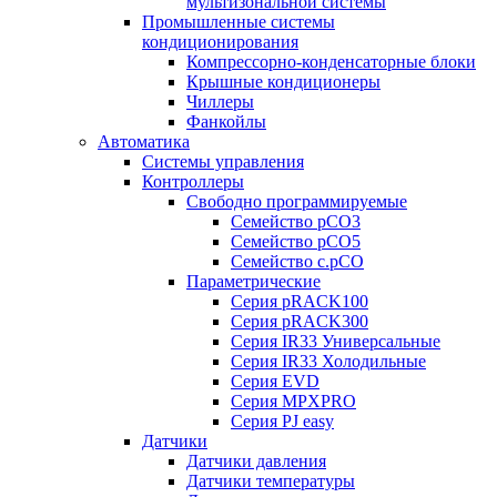
мультизональной системы
Промышленные системы
кондиционирования
Компрессорно-конденсаторные блоки
Крышные кондиционеры
Чиллеры
Фанкойлы
Автоматика
Системы управления
Контроллеры
Свободно программируемые
Семейство pCO3
Семейство pCO5
Семейство c.pCO
Параметрические
Серия pRACK100
Серия pRACK300
Серия IR33 Универсальные
Серия IR33 Холодильные
Серия EVD
Серия MPXPRO
Серия PJ easy
Датчики
Датчики давления
Датчики температуры