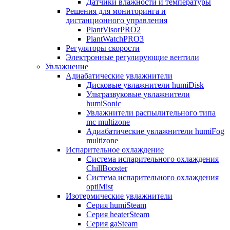
Датчики влажности и температуры
Решения для мониторинга и
дистанционного управления
PlantVisorPRO2
PlantWatchPRO3
Регуляторы скорости
Электронные регулирующие вентили
Увлажнение
Адиабатические увлажнители
Дисковые увлажнители humiDisk
Ультразвуковые увлажнители
humiSonic
Увлажнители распылительного типа
mc multizone
Адиабатические увлажнители humiFog
multizone
Испарительное охлаждение
Система испарительного охлаждения
ChillBooster
Система испарительного охлаждения
optiMist
Изотермические увлажнители
Серия humiSteam
Серия heaterSteam
Серия gaSteam