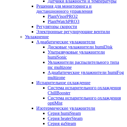
Датчики влажности и температуры
Решения для мониторинга и
дистанционного управления
PlantVisorPRO2
PlantWatchPRO3
Регуляторы скорости
Электронные регулирующие вентили
Увлажнение
Адиабатические увлажнители
Дисковые увлажнители humiDisk
Ультразвуковые увлажнители
humiSonic
Увлажнители распылительного типа
mc multizone
Адиабатические увлажнители humiFog
multizone
Испарительное охлаждение
Система испарительного охлаждения
ChillBooster
Система испарительного охлаждения
optiMist
Изотермические увлажнители
Серия humiSteam
Серия heaterSteam
Серия gaSteam