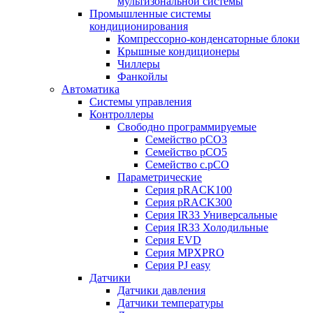
мультизональной системы
Промышленные системы
кондиционирования
Компрессорно-конденсаторные блоки
Крышные кондиционеры
Чиллеры
Фанкойлы
Автоматика
Системы управления
Контроллеры
Свободно программируемые
Семейство pCO3
Семейство pCO5
Семейство c.pCO
Параметрические
Серия pRACK100
Серия pRACK300
Серия IR33 Универсальные
Серия IR33 Холодильные
Серия EVD
Серия MPXPRO
Серия PJ easy
Датчики
Датчики давления
Датчики температуры