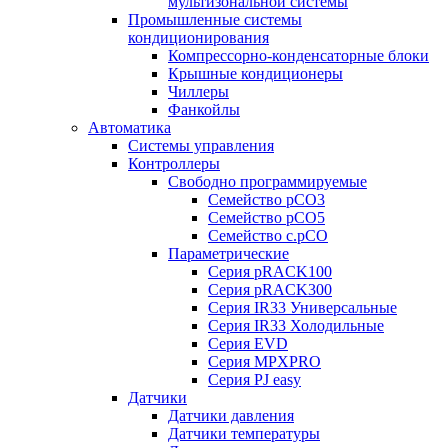
мультизональной системы
Промышленные системы
кондиционирования
Компрессорно-конденсаторные блоки
Крышные кондиционеры
Чиллеры
Фанкойлы
Автоматика
Системы управления
Контроллеры
Свободно программируемые
Семейство pCO3
Семейство pCO5
Семейство c.pCO
Параметрические
Серия pRACK100
Серия pRACK300
Серия IR33 Универсальные
Серия IR33 Холодильные
Серия EVD
Серия MPXPRO
Серия PJ easy
Датчики
Датчики давления
Датчики температуры