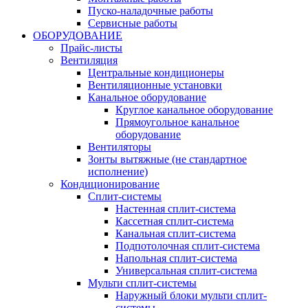
Пуско-наладочные работы
Сервисные работы
ОБОРУДОВАНИЕ
Прайс-листы
Вентиляция
Центральные кондиционеры
Вентиляционные установки
Канальное оборудование
Круглое канальное оборудование
Прямоугольное канальное
оборудование
Вентиляторы
Зонты вытяжные (не стандартное
исполнение)
Кондиционирование
Сплит-системы
Настенная сплит-система
Кассетная сплит-система
Канальная сплит-система
Подпотолочная сплит-система
Напольная сплит-система
Универсальная сплит-система
Мульти сплит-системы
Наружный блоки мульти сплит-
системы