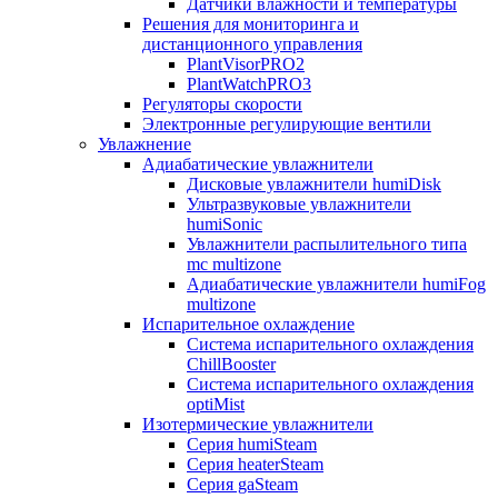
Датчики влажности и температуры
Решения для мониторинга и
дистанционного управления
PlantVisorPRO2
PlantWatchPRO3
Регуляторы скорости
Электронные регулирующие вентили
Увлажнение
Адиабатические увлажнители
Дисковые увлажнители humiDisk
Ультразвуковые увлажнители
humiSonic
Увлажнители распылительного типа
mc multizone
Адиабатические увлажнители humiFog
multizone
Испарительное охлаждение
Система испарительного охлаждения
ChillBooster
Система испарительного охлаждения
optiMist
Изотермические увлажнители
Серия humiSteam
Серия heaterSteam
Серия gaSteam