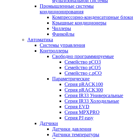
мультизональной системы
Промышленные системы
кондиционирования
Компрессорно-конденсаторные блоки
Крышные кондиционеры
Чиллеры
Фанкойлы
Автоматика
Системы управления
Контроллеры
Свободно программируемые
Семейство pCO3
Семейство pCO5
Семейство c.pCO
Параметрические
Серия pRACK100
Серия pRACK300
Серия IR33 Универсальные
Серия IR33 Холодильные
Серия EVD
Серия MPXPRO
Серия PJ easy
Датчики
Датчики давления
Датчики температуры