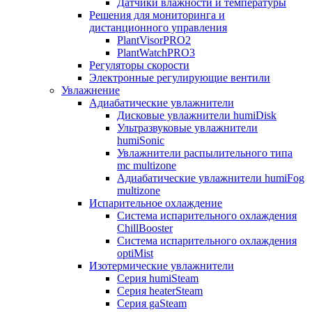
Датчики влажности и температуры
Решения для мониторинга и
дистанционного управления
PlantVisorPRO2
PlantWatchPRO3
Регуляторы скорости
Электронные регулирующие вентили
Увлажнение
Адиабатические увлажнители
Дисковые увлажнители humiDisk
Ультразвуковые увлажнители
humiSonic
Увлажнители распылительного типа
mc multizone
Адиабатические увлажнители humiFog
multizone
Испарительное охлаждение
Система испарительного охлаждения
ChillBooster
Система испарительного охлаждения
optiMist
Изотермические увлажнители
Серия humiSteam
Серия heaterSteam
Серия gaSteam