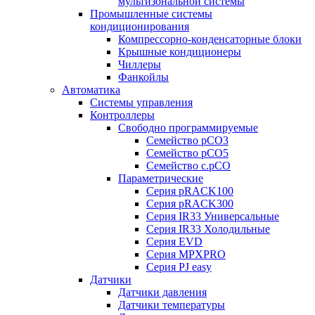
мультизональной системы
Промышленные системы
кондиционирования
Компрессорно-конденсаторные блоки
Крышные кондиционеры
Чиллеры
Фанкойлы
Автоматика
Системы управления
Контроллеры
Свободно программируемые
Семейство pCO3
Семейство pCO5
Семейство c.pCO
Параметрические
Серия pRACK100
Серия pRACK300
Серия IR33 Универсальные
Серия IR33 Холодильные
Серия EVD
Серия MPXPRO
Серия PJ easy
Датчики
Датчики давления
Датчики температуры