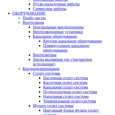
Пуско-наладочные работы
Сервисные работы
ОБОРУДОВАНИЕ
Прайс-листы
Вентиляция
Центральные кондиционеры
Вентиляционные установки
Канальное оборудование
Круглое канальное оборудование
Прямоугольное канальное
оборудование
Вентиляторы
Зонты вытяжные (не стандартное
исполнение)
Кондиционирование
Сплит-системы
Настенная сплит-система
Кассетная сплит-система
Канальная сплит-система
Подпотолочная сплит-система
Напольная сплит-система
Универсальная сплит-система
Мульти сплит-системы
Наружный блоки мульти сплит-
системы