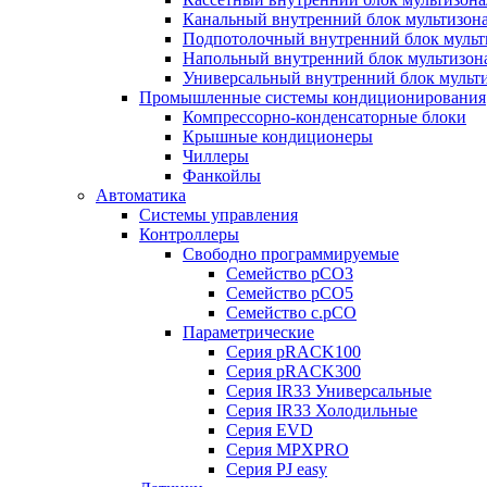
Канальный внутренний блок мультизон
Подпотолочный внутренний блок мульт
Напольный внутренний блок мультизон
Универсальный внутренний блок мульт
Промышленные системы кондиционирования
Компрессорно-конденсаторные блоки
Крышные кондиционеры
Чиллеры
Фанкойлы
Автоматика
Системы управления
Контроллеры
Свободно программируемые
Семейство pCO3
Семейство pCO5
Семейство c.pCO
Параметрические
Серия pRACK100
Серия pRACK300
Серия IR33 Универсальные
Серия IR33 Холодильные
Серия EVD
Серия MPXPRO
Серия PJ easy