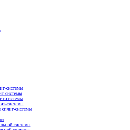
)
лит-системы
ит-системы
лит-системы
лит-системы
и сплит-системы
мы
альной системы
альной системы