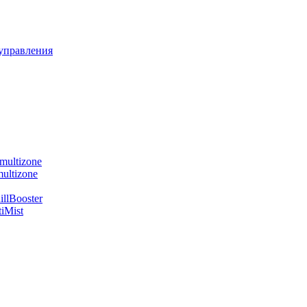
управления
multizone
ultizone
llBooster
iMist