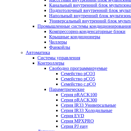
Канальный внутренний блок мультизон
Подпотолочный внутренний блок мульт
Напольный внутренний блок мультизон
Универсальный внутренний блок мульт
Промышленные системы кондиционирования
Компрессорно-конденсаторные блоки
Крышные кондиционеры
Чиллеры
Фанкойлы
Автоматика
Системы управления
Контроллеры
Свободно программируемые
Семейство pCO3
Семейство pCO5
Семейство c.pCO
Параметрические
Серия pRACK100
Серия pRACK300
Серия IR33 Универсальные
Серия IR33 Холодильные
Серия EVD
Серия MPXPRO
Серия PJ easy