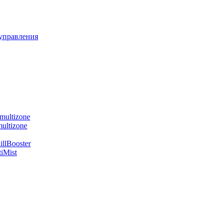
управления
multizone
ultizone
llBooster
iMist