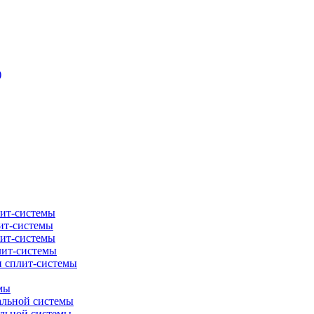
)
лит-системы
ит-системы
лит-системы
лит-системы
и сплит-системы
мы
альной системы
альной системы