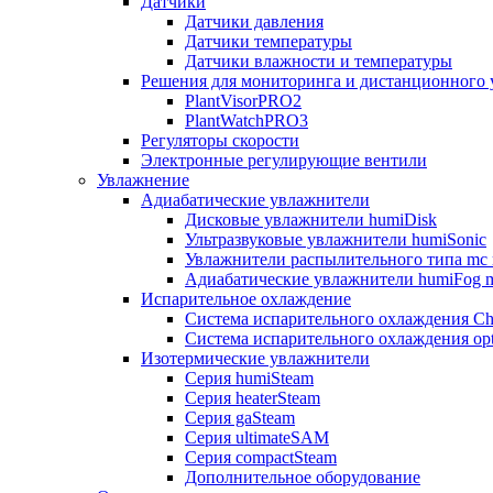
Датчики
Датчики давления
Датчики температуры
Датчики влажности и температуры
Решения для мониторинга и дистанционного 
PlantVisorPRO2
PlantWatchPRO3
Регуляторы скорости
Электронные регулирующие вентили
Увлажнение
Адиабатические увлажнители
Дисковые увлажнители humiDisk
Ультразвуковые увлажнители humiSonic
Увлажнители распылительного типа mc 
Адиабатические увлажнители humiFog m
Испарительное охлаждение
Система испарительного охлаждения Chi
Система испарительного охлаждения opt
Изотермические увлажнители
Серия humiSteam
Серия heaterSteam
Серия gaSteam
Серия ultimateSAM
Серия compactSteam
Дополнительное оборудование