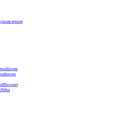
управления
multizone
ultizone
llBooster
iMist