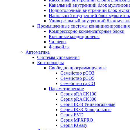
Канальный внутренний блок мультизон
Подпотолочный внутренний блок мульт
Напольный внутренний блок мультизон
Универсальный внутренний блок мульт
Промышленные системы кондиционирования
Компрессорно-конденсаторные блоки
Крышные кондиционеры
Чиллеры
Фанкойлы
Автоматика
Системы управления
Контроллеры
Свободно программируемые
Семейство pCO3
Семейство pCO5
Семейство c.pCO
Параметрические
Серия pRACK100
Серия pRACK300
Серия IR33 Универсальные
Серия IR33 Холодильные
Серия EVD
Серия MPXPRO
Серия PJ easy