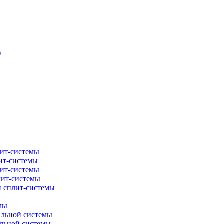
)
лит-системы
ит-системы
лит-системы
лит-системы
и сплит-системы
мы
альной системы
альной системы