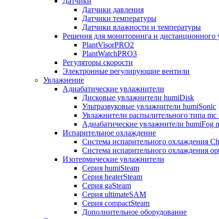
Датчики
Датчики давления
Датчики температуры
Датчики влажности и температуры
Решения для мониторинга и дистанционного 
PlantVisorPRO2
PlantWatchPRO3
Регуляторы скорости
Электронные регулирующие вентили
Увлажнение
Адиабатические увлажнители
Дисковые увлажнители humiDisk
Ультразвуковые увлажнители humiSonic
Увлажнители распылительного типа mc 
Адиабатические увлажнители humiFog m
Испарительное охлаждение
Система испарительного охлаждения Chi
Система испарительного охлаждения opt
Изотермические увлажнители
Серия humiSteam
Серия heaterSteam
Серия gaSteam
Серия ultimateSAM
Серия compactSteam
Дополнительное оборудование