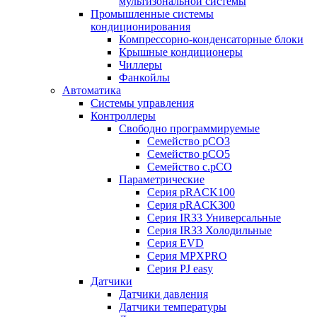
мультизональной системы
Промышленные системы
кондиционирования
Компрессорно-конденсаторные блоки
Крышные кондиционеры
Чиллеры
Фанкойлы
Автоматика
Системы управления
Контроллеры
Свободно программируемые
Семейство pCO3
Семейство pCO5
Семейство c.pCO
Параметрические
Серия pRACK100
Серия pRACK300
Серия IR33 Универсальные
Серия IR33 Холодильные
Серия EVD
Серия MPXPRO
Серия PJ easy
Датчики
Датчики давления
Датчики температуры