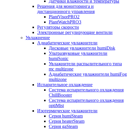
Датчики влажности и температуры
Решения для мониторинга и
дистанционного управления
PlantVisorPRO2
PlantWatchPRO3
Регуляторы скорости
Электронные регулирующие вентили
Увлажнение
Адиабатические увлажнители
Дисковые увлажнители humiDisk
Ультразвуковые увлажнители
humiSonic
Увлажнители распылительного типа
mc multizone
Адиабатические увлажнители humiFog
multizone
Испарительное охлаждение
Система испарительного охлаждения
ChillBooster
Система испарительного охлаждения
optiMist
Изотермические увлажнители
Серия humiSteam
Серия heaterSteam
Серия gaSteam