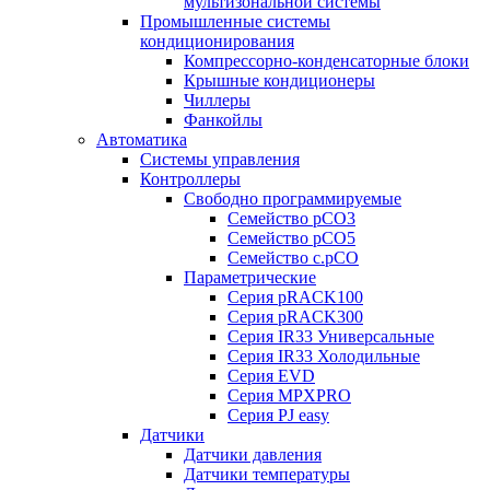
мультизональной системы
Промышленные системы
кондиционирования
Компрессорно-конденсаторные блоки
Крышные кондиционеры
Чиллеры
Фанкойлы
Автоматика
Системы управления
Контроллеры
Свободно программируемые
Семейство pCO3
Семейство pCO5
Семейство c.pCO
Параметрические
Серия pRACK100
Серия pRACK300
Серия IR33 Универсальные
Серия IR33 Холодильные
Серия EVD
Серия MPXPRO
Серия PJ easy
Датчики
Датчики давления
Датчики температуры