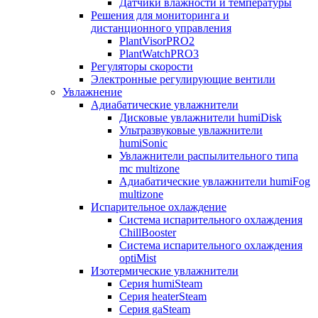
Датчики влажности и температуры
Решения для мониторинга и
дистанционного управления
PlantVisorPRO2
PlantWatchPRO3
Регуляторы скорости
Электронные регулирующие вентили
Увлажнение
Адиабатические увлажнители
Дисковые увлажнители humiDisk
Ультразвуковые увлажнители
humiSonic
Увлажнители распылительного типа
mc multizone
Адиабатические увлажнители humiFog
multizone
Испарительное охлаждение
Система испарительного охлаждения
ChillBooster
Система испарительного охлаждения
optiMist
Изотермические увлажнители
Серия humiSteam
Серия heaterSteam
Серия gaSteam