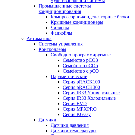
мультизональной системы
Промышленные системы
кондиционирования
Компрессорно-конденсаторные блоки
Крышные кондиционеры
Чиллеры
Фанкойлы
Автоматика
Системы управления
Контроллеры
Свободно программируемые
Семейство pCO3
Семейство pCO5
Семейство c.pCO
Параметрические
Серия pRACK100
Серия pRACK300
Серия IR33 Универсальные
Серия IR33 Холодильные
Серия EVD
Серия MPXPRO
Серия PJ easy
Датчики
Датчики давления
Датчики температуры