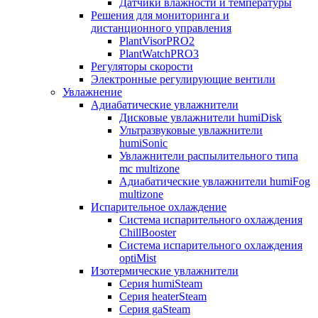
Датчики влажности и температуры
Решения для мониторинга и
дистанционного управления
PlantVisorPRO2
PlantWatchPRO3
Регуляторы скорости
Электронные регулирующие вентили
Увлажнение
Адиабатические увлажнители
Дисковые увлажнители humiDisk
Ультразвуковые увлажнители
humiSonic
Увлажнители распылительного типа
mc multizone
Адиабатические увлажнители humiFog
multizone
Испарительное охлаждение
Система испарительного охлаждения
ChillBooster
Система испарительного охлаждения
optiMist
Изотермические увлажнители
Серия humiSteam
Серия heaterSteam
Серия gaSteam