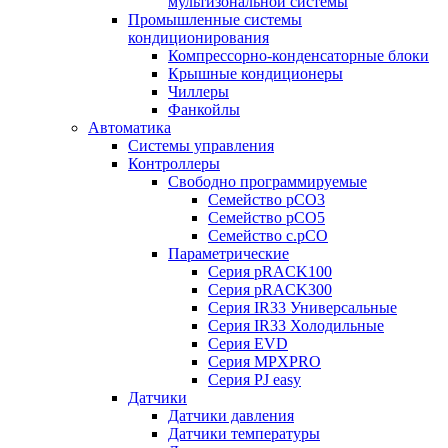
мультизональной системы
Промышленные системы
кондиционирования
Компрессорно-конденсаторные блоки
Крышные кондиционеры
Чиллеры
Фанкойлы
Автоматика
Системы управления
Контроллеры
Свободно программируемые
Семейство pCO3
Семейство pCO5
Семейство c.pCO
Параметрические
Серия pRACK100
Серия pRACK300
Серия IR33 Универсальные
Серия IR33 Холодильные
Серия EVD
Серия MPXPRO
Серия PJ easy
Датчики
Датчики давления
Датчики температуры