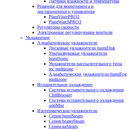
Датчики влажности и температуры
Решения для мониторинга и
дистанционного управления
PlantVisorPRO2
PlantWatchPRO3
Регуляторы скорости
Электронные регулирующие вентили
Увлажнение
Адиабатические увлажнители
Дисковые увлажнители humiDisk
Ультразвуковые увлажнители
humiSonic
Увлажнители распылительного типа
mc multizone
Адиабатические увлажнители humiFog
multizone
Испарительное охлаждение
Система испарительного охлаждения
ChillBooster
Система испарительного охлаждения
optiMist
Изотермические увлажнители
Серия humiSteam
Серия heaterSteam
Серия gaSteam