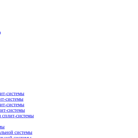
)
лит-системы
ит-системы
лит-системы
лит-системы
и сплит-системы
мы
альной системы
альной системы