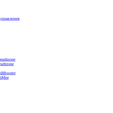
управления
multizone
ultizone
llBooster
iMist