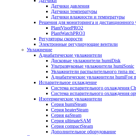
Датчики
Датчики давления
Датчики температуры
Датчики влажности и температуры
Решения для мониторинга и дистанционного 
PlantVisorPRO2
PlantWatchPRO3
Регуляторы скорости
Электронные регулирующие вентили
Увлажнение
Адиабатические увлажнители
Дисковые увлажнители humiDisk
Ультразвуковые увлажнители humiSonic
Увлажнители распылительного типа mc 
Адиабатические увлажнители humiFog m
Испарительное охлаждение
Система испарительного охлаждения Chi
Система испарительного охлаждения opt
Изотермические увлажнители
Серия humiSteam
Серия heaterSteam
Серия gaSteam
Серия ultimateSAM
Серия compactSteam
Дополнительное оборудование