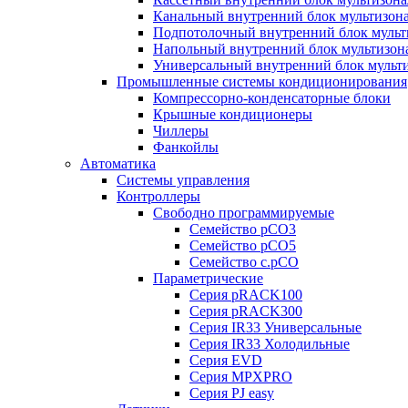
Канальный внутренний блок мультизон
Подпотолочный внутренний блок мульт
Напольный внутренний блок мультизон
Универсальный внутренний блок мульт
Промышленные системы кондиционирования
Компрессорно-конденсаторные блоки
Крышные кондиционеры
Чиллеры
Фанкойлы
Автоматика
Системы управления
Контроллеры
Свободно программируемые
Семейство pCO3
Семейство pCO5
Семейство c.pCO
Параметрические
Серия pRACK100
Серия pRACK300
Серия IR33 Универсальные
Серия IR33 Холодильные
Серия EVD
Серия MPXPRO
Серия PJ easy