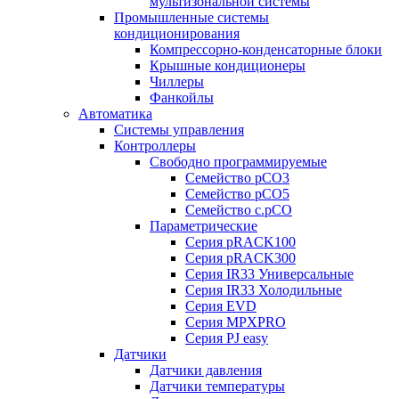
мультизональной системы
Промышленные системы
кондиционирования
Компрессорно-конденсаторные блоки
Крышные кондиционеры
Чиллеры
Фанкойлы
Автоматика
Системы управления
Контроллеры
Свободно программируемые
Семейство pCO3
Семейство pCO5
Семейство c.pCO
Параметрические
Серия pRACK100
Серия pRACK300
Серия IR33 Универсальные
Серия IR33 Холодильные
Серия EVD
Серия MPXPRO
Серия PJ easy
Датчики
Датчики давления
Датчики температуры