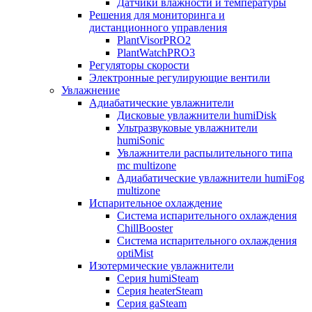
Датчики влажности и температуры
Решения для мониторинга и
дистанционного управления
PlantVisorPRO2
PlantWatchPRO3
Регуляторы скорости
Электронные регулирующие вентили
Увлажнение
Адиабатические увлажнители
Дисковые увлажнители humiDisk
Ультразвуковые увлажнители
humiSonic
Увлажнители распылительного типа
mc multizone
Адиабатические увлажнители humiFog
multizone
Испарительное охлаждение
Система испарительного охлаждения
ChillBooster
Система испарительного охлаждения
optiMist
Изотермические увлажнители
Серия humiSteam
Серия heaterSteam
Серия gaSteam