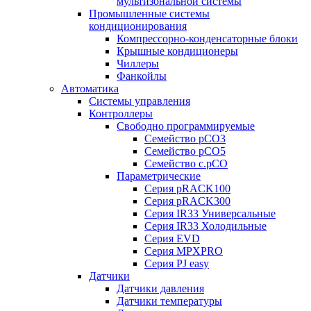
мультизональной системы
Промышленные системы
кондиционирования
Компрессорно-конденсаторные блоки
Крышные кондиционеры
Чиллеры
Фанкойлы
Автоматика
Системы управления
Контроллеры
Свободно программируемые
Семейство pCO3
Семейство pCO5
Семейство c.pCO
Параметрические
Серия pRACK100
Серия pRACK300
Серия IR33 Универсальные
Серия IR33 Холодильные
Серия EVD
Серия MPXPRO
Серия PJ easy
Датчики
Датчики давления
Датчики температуры