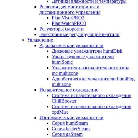
Датчики влажности и температуры
Решения для мониторинга и
дистанционного управления
PlantVisorPRO2
PlantWatchPRO3
Регуляторы скорости
Электронные регулирующие вентили
Увлажнение
Адиабатические увлажнители
Дисковые увлажнители humiDisk
Ультразвуковые увлажнители
humiSonic
Увлажнители распылительного типа
mc multizone
Адиабатические увлажнители humiFog
multizone
Испарительное охлаждение
Система испарительного охлаждения
ChillBooster
Система испарительного охлаждения
optiMist
Изотермические увлажнители
Серия humiSteam
Серия heaterSteam
Серия gaSteam