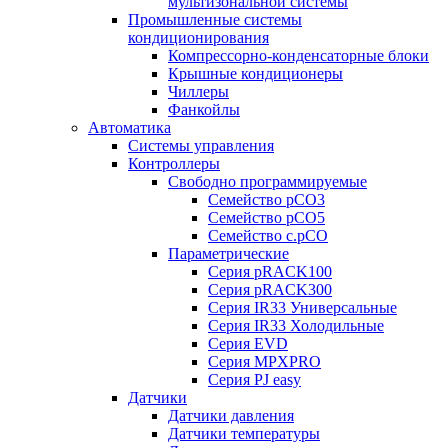
мультизональной системы
Промышленные системы
кондиционирования
Компрессорно-конденсаторные блоки
Крышные кондиционеры
Чиллеры
Фанкойлы
Автоматика
Системы управления
Контроллеры
Свободно программируемые
Семейство pCO3
Семейство pCO5
Семейство c.pCO
Параметрические
Серия pRACK100
Серия pRACK300
Серия IR33 Универсальные
Серия IR33 Холодильные
Серия EVD
Серия MPXPRO
Серия PJ easy
Датчики
Датчики давления
Датчики температуры