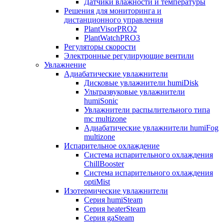
Датчики влажности и температуры
Решения для мониторинга и
дистанционного управления
PlantVisorPRO2
PlantWatchPRO3
Регуляторы скорости
Электронные регулирующие вентили
Увлажнение
Адиабатические увлажнители
Дисковые увлажнители humiDisk
Ультразвуковые увлажнители
humiSonic
Увлажнители распылительного типа
mc multizone
Адиабатические увлажнители humiFog
multizone
Испарительное охлаждение
Система испарительного охлаждения
ChillBooster
Система испарительного охлаждения
optiMist
Изотермические увлажнители
Серия humiSteam
Серия heaterSteam
Серия gaSteam