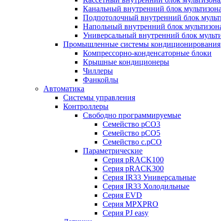
Канальный внутренний блок мультизон
Подпотолочный внутренний блок мульт
Напольный внутренний блок мультизон
Универсальный внутренний блок мульт
Промышленные системы кондиционирования
Компрессорно-конденсаторные блоки
Крышные кондиционеры
Чиллеры
Фанкойлы
Автоматика
Системы управления
Контроллеры
Свободно программируемые
Семейство pCO3
Семейство pCO5
Семейство c.pCO
Параметрические
Серия pRACK100
Серия pRACK300
Серия IR33 Универсальные
Серия IR33 Холодильные
Серия EVD
Серия MPXPRO
Серия PJ easy