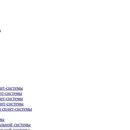
)
лит-системы
ит-системы
лит-системы
лит-системы
и сплит-системы
мы
альной системы
альной системы