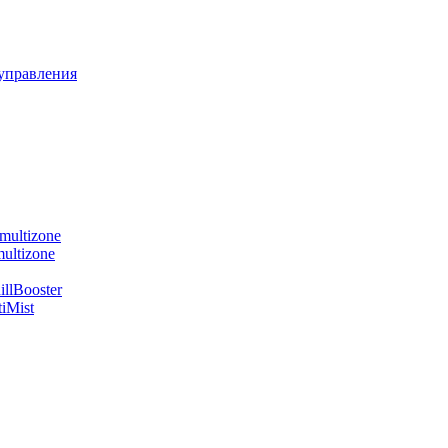
управления
multizone
ultizone
llBooster
iMist