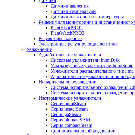
Датчики
Датчики давления
Датчики температуры
Датчики влажности и температуры
Решения для мониторинга и дистанционного 
PlantVisorPRO2
PlantWatchPRO3
Регуляторы скорости
Электронные регулирующие вентили
Увлажнение
Адиабатические увлажнители
Дисковые увлажнители humiDisk
Ультразвуковые увлажнители humiSonic
Увлажнители распылительного типа mc 
Адиабатические увлажнители humiFog m
Испарительное охлаждение
Система испарительного охлаждения Chi
Система испарительного охлаждения opt
Изотермические увлажнители
Серия humiSteam
Серия heaterSteam
Серия gaSteam
Серия ultimateSAM
Серия compactSteam
Дополнительное оборудование