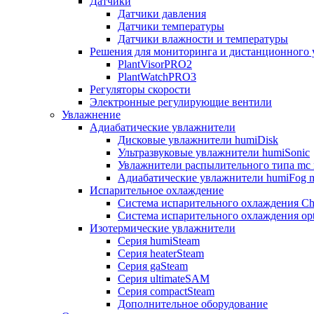
Датчики
Датчики давления
Датчики температуры
Датчики влажности и температуры
Решения для мониторинга и дистанционного 
PlantVisorPRO2
PlantWatchPRO3
Регуляторы скорости
Электронные регулирующие вентили
Увлажнение
Адиабатические увлажнители
Дисковые увлажнители humiDisk
Ультразвуковые увлажнители humiSonic
Увлажнители распылительного типа mc 
Адиабатические увлажнители humiFog m
Испарительное охлаждение
Система испарительного охлаждения Chi
Система испарительного охлаждения opt
Изотермические увлажнители
Серия humiSteam
Серия heaterSteam
Серия gaSteam
Серия ultimateSAM
Серия compactSteam
Дополнительное оборудование