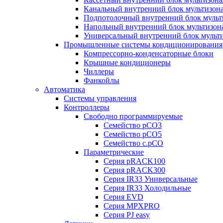
Канальный внутренний блок мультизон
Подпотолочный внутренний блок мульт
Напольный внутренний блок мультизон
Универсальный внутренний блок мульт
Промышленные системы кондиционирования
Компрессорно-конденсаторные блоки
Крышные кондиционеры
Чиллеры
Фанкойлы
Автоматика
Системы управления
Контроллеры
Свободно программируемые
Семейство pCO3
Семейство pCO5
Семейство c.pCO
Параметрические
Серия pRACK100
Серия pRACK300
Серия IR33 Универсальные
Серия IR33 Холодильные
Серия EVD
Серия MPXPRO
Серия PJ easy