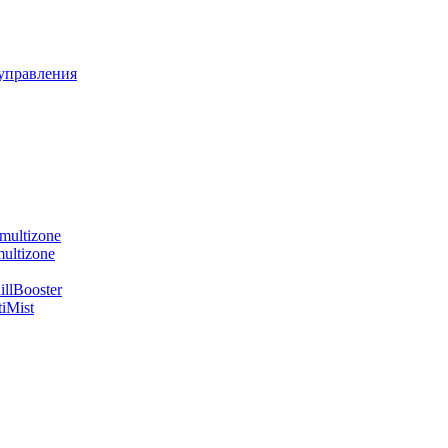
управления
multizone
ultizone
llBooster
iMist