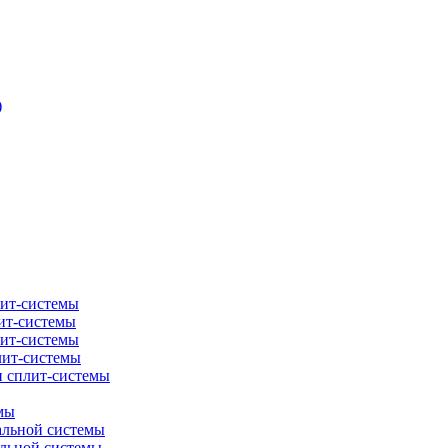
)
лит-системы
ит-системы
лит-системы
лит-системы
и сплит-системы
мы
альной системы
альной системы