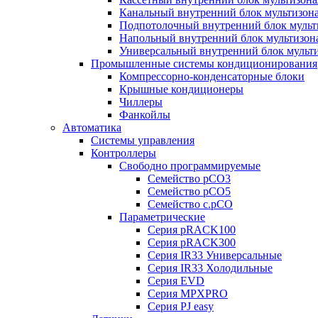
Канальный внутренний блок мультизон
Подпотолочный внутренний блок мульт
Напольный внутренний блок мультизон
Универсальный внутренний блок мульт
Промышленные системы кондиционирования
Компрессорно-конденсаторные блоки
Крышные кондиционеры
Чиллеры
Фанкойлы
Автоматика
Системы управления
Контроллеры
Свободно программируемые
Семейство pCO3
Семейство pCO5
Семейство c.pCO
Параметрические
Серия pRACK100
Серия pRACK300
Серия IR33 Универсальные
Серия IR33 Холодильные
Серия EVD
Серия MPXPRO
Серия PJ easy