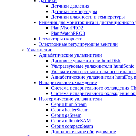
Датчики
Датчики давления
Датчики температуры
Датчики влажности и температуры
Решения для мониторинга и дистанционного 
PlantVisorPRO2
PlantWatchPRO3
Регуляторы скорости
Электронные регулирующие вентили
Увлажнение
Адиабатические увлажнители
Дисковые увлажнители humiDisk
Ультразвуковые увлажнители humiSonic
Увлажнители распылительного типа mc 
Адиабатические увлажнители humiFog m
Испарительное охлаждение
Система испарительного охлаждения Chi
Система испарительного охлаждения opt
Изотермические увлажнители
Серия humiSteam
Серия heaterSteam
Серия gaSteam
Серия ultimateSAM
Серия compactSteam
Дополнительное оборудование