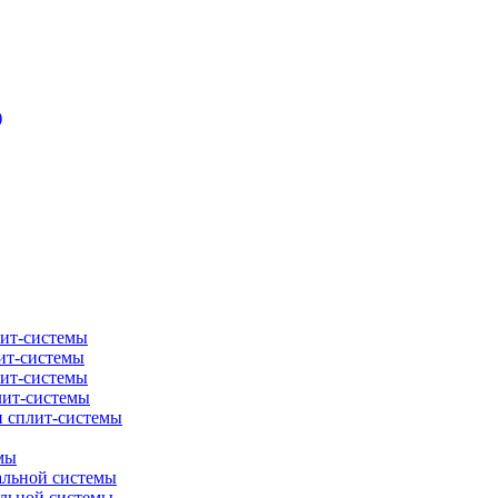
)
лит-системы
ит-системы
лит-системы
лит-системы
и сплит-системы
мы
альной системы
альной системы