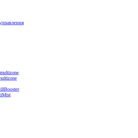
управления
multizone
ultizone
llBooster
iMist