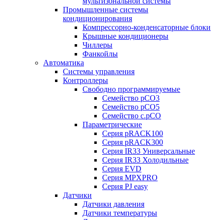
мультизональной системы
Промышленные системы
кондиционирования
Компрессорно-конденсаторные блоки
Крышные кондиционеры
Чиллеры
Фанкойлы
Автоматика
Системы управления
Контроллеры
Свободно программируемые
Семейство pCO3
Семейство pCO5
Семейство c.pCO
Параметрические
Серия pRACK100
Серия pRACK300
Серия IR33 Универсальные
Серия IR33 Холодильные
Серия EVD
Серия MPXPRO
Серия PJ easy
Датчики
Датчики давления
Датчики температуры