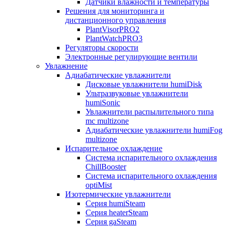
Датчики влажности и температуры
Решения для мониторинга и
дистанционного управления
PlantVisorPRO2
PlantWatchPRO3
Регуляторы скорости
Электронные регулирующие вентили
Увлажнение
Адиабатические увлажнители
Дисковые увлажнители humiDisk
Ультразвуковые увлажнители
humiSonic
Увлажнители распылительного типа
mc multizone
Адиабатические увлажнители humiFog
multizone
Испарительное охлаждение
Система испарительного охлаждения
ChillBooster
Система испарительного охлаждения
optiMist
Изотермические увлажнители
Серия humiSteam
Серия heaterSteam
Серия gaSteam