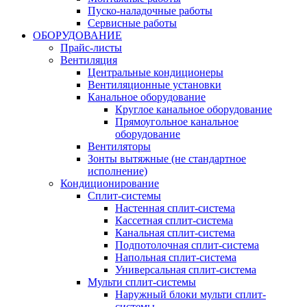
Пуско-наладочные работы
Сервисные работы
ОБОРУДОВАНИЕ
Прайс-листы
Вентиляция
Центральные кондиционеры
Вентиляционные установки
Канальное оборудование
Круглое канальное оборудование
Прямоугольное канальное
оборудование
Вентиляторы
Зонты вытяжные (не стандартное
исполнение)
Кондиционирование
Сплит-системы
Настенная сплит-система
Кассетная сплит-система
Канальная сплит-система
Подпотолочная сплит-система
Напольная сплит-система
Универсальная сплит-система
Мульти сплит-системы
Наружный блоки мульти сплит-
системы