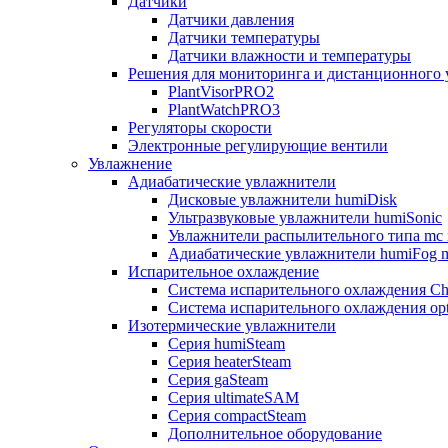
Датчики
Датчики давления
Датчики температуры
Датчики влажности и температуры
Решения для мониторинга и дистанционного 
PlantVisorPRO2
PlantWatchPRO3
Регуляторы скорости
Электронные регулирующие вентили
Увлажнение
Адиабатические увлажнители
Дисковые увлажнители humiDisk
Ультразвуковые увлажнители humiSonic
Увлажнители распылительного типа mc 
Адиабатические увлажнители humiFog m
Испарительное охлаждение
Система испарительного охлаждения Chi
Система испарительного охлаждения opt
Изотермические увлажнители
Серия humiSteam
Серия heaterSteam
Серия gaSteam
Серия ultimateSAM
Серия compactSteam
Дополнительное оборудование