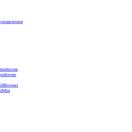
управления
multizone
ultizone
llBooster
iMist