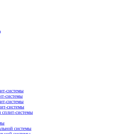
)
лит-системы
ит-системы
лит-системы
лит-системы
и сплит-системы
мы
альной системы
альной системы