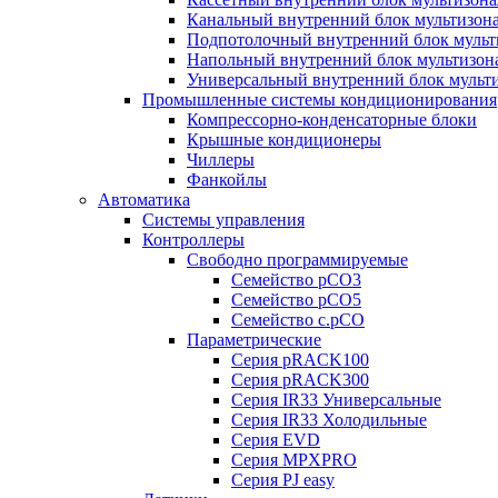
Канальный внутренний блок мультизон
Подпотолочный внутренний блок мульт
Напольный внутренний блок мультизон
Универсальный внутренний блок мульт
Промышленные системы кондиционирования
Компрессорно-конденсаторные блоки
Крышные кондиционеры
Чиллеры
Фанкойлы
Автоматика
Системы управления
Контроллеры
Свободно программируемые
Семейство pCO3
Семейство pCO5
Семейство c.pCO
Параметрические
Серия pRACK100
Серия pRACK300
Серия IR33 Универсальные
Серия IR33 Холодильные
Серия EVD
Серия MPXPRO
Серия PJ easy