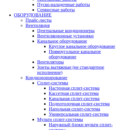
Пуско-наладочные работы
Сервисные работы
ОБОРУДОВАНИЕ
Прайс-листы
Вентиляция
Центральные кондиционеры
Вентиляционные установки
Канальное оборудование
Круглое канальное оборудование
Прямоугольное канальное
оборудование
Вентиляторы
Зонты вытяжные (не стандартное
исполнение)
Кондиционирование
Сплит-системы
Настенная сплит-система
Кассетная сплит-система
Канальная сплит-система
Подпотолочная сплит-система
Напольная сплит-система
Универсальная сплит-система
Мульти сплит-системы
Наружный блоки мульти сплит-
системы