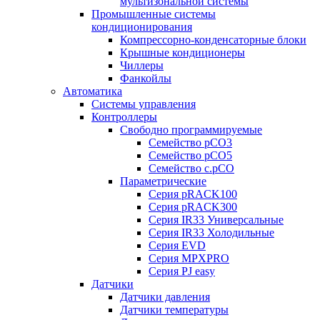
мультизональной системы
Промышленные системы
кондиционирования
Компрессорно-конденсаторные блоки
Крышные кондиционеры
Чиллеры
Фанкойлы
Автоматика
Системы управления
Контроллеры
Свободно программируемые
Семейство pCO3
Семейство pCO5
Семейство c.pCO
Параметрические
Серия pRACK100
Серия pRACK300
Серия IR33 Универсальные
Серия IR33 Холодильные
Серия EVD
Серия MPXPRO
Серия PJ easy
Датчики
Датчики давления
Датчики температуры