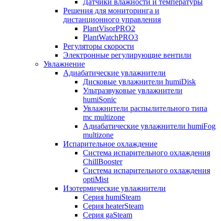
Датчики влажности и температуры
Решения для мониторинга и
дистанционного управления
PlantVisorPRO2
PlantWatchPRO3
Регуляторы скорости
Электронные регулирующие вентили
Увлажнение
Адиабатические увлажнители
Дисковые увлажнители humiDisk
Ультразвуковые увлажнители
humiSonic
Увлажнители распылительного типа
mc multizone
Адиабатические увлажнители humiFog
multizone
Испарительное охлаждение
Система испарительного охлаждения
ChillBooster
Система испарительного охлаждения
optiMist
Изотермические увлажнители
Серия humiSteam
Серия heaterSteam
Серия gaSteam