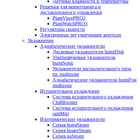
Датчики влажности и температуры
Решения для мониторинга и
дистанционного управления
PlantVisorPRO2
PlantWatchPRO3
Регуляторы скорости
Электронные регулирующие вентили
Увлажнение
Адиабатические увлажнители
Дисковые увлажнители humiDisk
Ультразвуковые увлажнители
humiSonic
Увлажнители распылительного типа
mc multizone
Адиабатические увлажнители humiFog
multizone
Испарительное охлаждение
Система испарительного охлаждения
ChillBooster
Система испарительного охлаждения
optiMist
Изотермические увлажнители
Серия humiSteam
Серия heaterSteam
Серия gaSteam