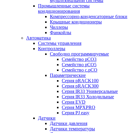
мультизональной системы
Промышленные системы
кондиционирования
Компрессорно-конденсаторные блоки
Крышные кондиционеры
Чиллеры
Фанкойлы
Автоматика
Системы управления
Контроллеры
Свободно программируемые
Семейство pCO3
Семейство pCO5
Семейство c.pCO
Параметрические
Серия pRACK100
Серия pRACK300
Серия IR33 Универсальные
Серия IR33 Холодильные
Серия EVD
Серия MPXPRO
Серия PJ easy
Датчики
Датчики давления
Датчики температуры