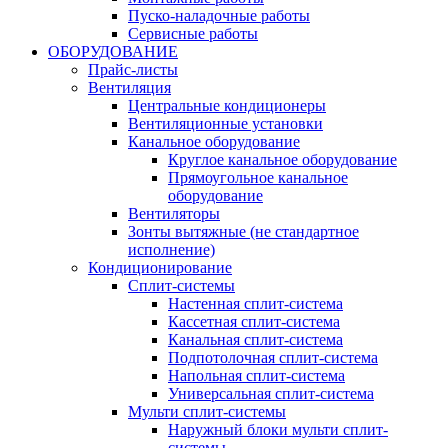
Пуско-наладочные работы
Сервисные работы
ОБОРУДОВАНИЕ
Прайс-листы
Вентиляция
Центральные кондиционеры
Вентиляционные установки
Канальное оборудование
Круглое канальное оборудование
Прямоугольное канальное
оборудование
Вентиляторы
Зонты вытяжные (не стандартное
исполнение)
Кондиционирование
Сплит-системы
Настенная сплит-система
Кассетная сплит-система
Канальная сплит-система
Подпотолочная сплит-система
Напольная сплит-система
Универсальная сплит-система
Мульти сплит-системы
Наружный блоки мульти сплит-
системы