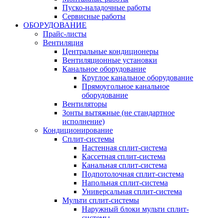
Пуско-наладочные работы
Сервисные работы
ОБОРУДОВАНИЕ
Прайс-листы
Вентиляция
Центральные кондиционеры
Вентиляционные установки
Канальное оборудование
Круглое канальное оборудование
Прямоугольное канальное
оборудование
Вентиляторы
Зонты вытяжные (не стандартное
исполнение)
Кондиционирование
Сплит-системы
Настенная сплит-система
Кассетная сплит-система
Канальная сплит-система
Подпотолочная сплит-система
Напольная сплит-система
Универсальная сплит-система
Мульти сплит-системы
Наружный блоки мульти сплит-
системы