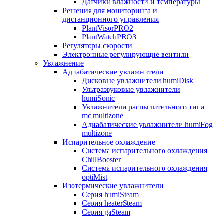
Датчики влажности и температуры
Решения для мониторинга и
дистанционного управления
PlantVisorPRO2
PlantWatchPRO3
Регуляторы скорости
Электронные регулирующие вентили
Увлажнение
Адиабатические увлажнители
Дисковые увлажнители humiDisk
Ультразвуковые увлажнители
humiSonic
Увлажнители распылительного типа
mc multizone
Адиабатические увлажнители humiFog
multizone
Испарительное охлаждение
Система испарительного охлаждения
ChillBooster
Система испарительного охлаждения
optiMist
Изотермические увлажнители
Серия humiSteam
Серия heaterSteam
Серия gaSteam