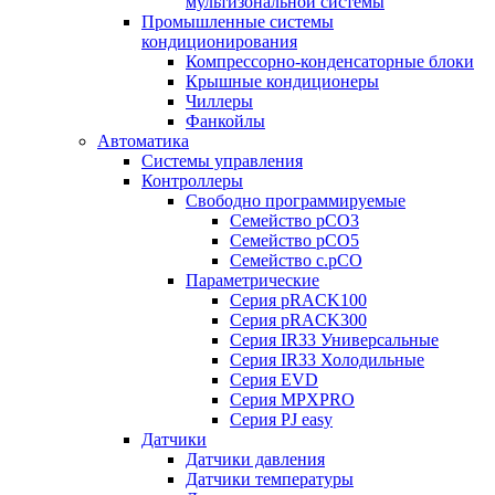
мультизональной системы
Промышленные системы
кондиционирования
Компрессорно-конденсаторные блоки
Крышные кондиционеры
Чиллеры
Фанкойлы
Автоматика
Системы управления
Контроллеры
Свободно программируемые
Семейство pCO3
Семейство pCO5
Семейство c.pCO
Параметрические
Серия pRACK100
Серия pRACK300
Серия IR33 Универсальные
Серия IR33 Холодильные
Серия EVD
Серия MPXPRO
Серия PJ easy
Датчики
Датчики давления
Датчики температуры