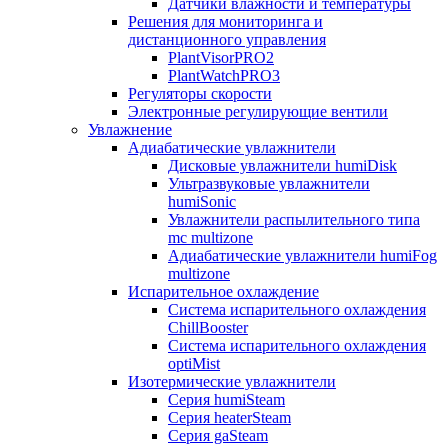
Датчики влажности и температуры
Решения для мониторинга и
дистанционного управления
PlantVisorPRO2
PlantWatchPRO3
Регуляторы скорости
Электронные регулирующие вентили
Увлажнение
Адиабатические увлажнители
Дисковые увлажнители humiDisk
Ультразвуковые увлажнители
humiSonic
Увлажнители распылительного типа
mc multizone
Адиабатические увлажнители humiFog
multizone
Испарительное охлаждение
Система испарительного охлаждения
ChillBooster
Система испарительного охлаждения
optiMist
Изотермические увлажнители
Серия humiSteam
Серия heaterSteam
Серия gaSteam