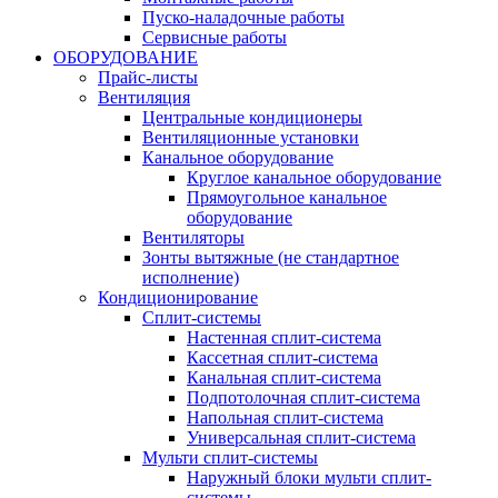
Пуско-наладочные работы
Сервисные работы
ОБОРУДОВАНИЕ
Прайс-листы
Вентиляция
Центральные кондиционеры
Вентиляционные установки
Канальное оборудование
Круглое канальное оборудование
Прямоугольное канальное
оборудование
Вентиляторы
Зонты вытяжные (не стандартное
исполнение)
Кондиционирование
Сплит-системы
Настенная сплит-система
Кассетная сплит-система
Канальная сплит-система
Подпотолочная сплит-система
Напольная сплит-система
Универсальная сплит-система
Мульти сплит-системы
Наружный блоки мульти сплит-
системы