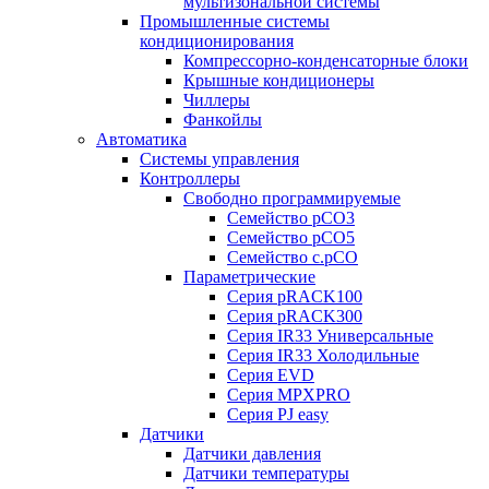
мультизональной системы
Промышленные системы
кондиционирования
Компрессорно-конденсаторные блоки
Крышные кондиционеры
Чиллеры
Фанкойлы
Автоматика
Системы управления
Контроллеры
Свободно программируемые
Семейство pCO3
Семейство pCO5
Семейство c.pCO
Параметрические
Серия pRACK100
Серия pRACK300
Серия IR33 Универсальные
Серия IR33 Холодильные
Серия EVD
Серия MPXPRO
Серия PJ easy
Датчики
Датчики давления
Датчики температуры