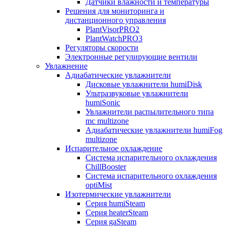
Датчики влажности и температуры
Решения для мониторинга и
дистанционного управления
PlantVisorPRO2
PlantWatchPRO3
Регуляторы скорости
Электронные регулирующие вентили
Увлажнение
Адиабатические увлажнители
Дисковые увлажнители humiDisk
Ультразвуковые увлажнители
humiSonic
Увлажнители распылительного типа
mc multizone
Адиабатические увлажнители humiFog
multizone
Испарительное охлаждение
Система испарительного охлаждения
ChillBooster
Система испарительного охлаждения
optiMist
Изотермические увлажнители
Серия humiSteam
Серия heaterSteam
Серия gaSteam