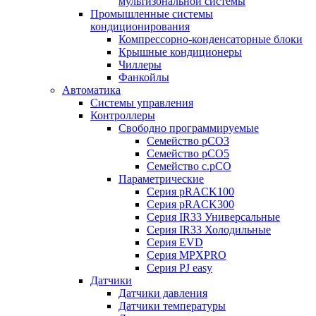
мультизональной системы
Промышленные системы
кондиционирования
Компрессорно-конденсаторные блоки
Крышные кондиционеры
Чиллеры
Фанкойлы
Автоматика
Системы управления
Контроллеры
Свободно программируемые
Семейство pCO3
Семейство pCO5
Семейство c.pCO
Параметрические
Серия pRACK100
Серия pRACK300
Серия IR33 Универсальные
Серия IR33 Холодильные
Серия EVD
Серия MPXPRO
Серия PJ easy
Датчики
Датчики давления
Датчики температуры